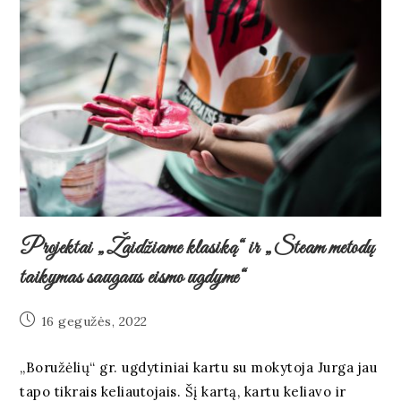
Projektai „Žaidžiame klasiką“ ir „Steam metodų
taikymas saugaus eismo ugdyme“
16 gegužės, 2022
„Boružėlių“ gr. ugdytiniai kartu su mokytoja Jurga jau
tapo tikrais keliautojais. Šį kartą, kartu keliavo ir