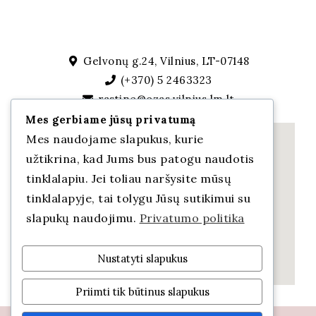
Gelvonų g.24, Vilnius, LT-07148
(+370) 5 2463323
rastine@ozas.vilnius.lm.lt
Mes gerbiame jūsų privatumą
Mes naudojame slapukus, kurie
užtikrina, kad Jums bus patogu naudotis
tinklalapiu. Jei toliau naršysite mūsų
tinklalapyje, tai tolygu Jūsų sutikimui su
slapukų naudojimu.
Privatumo politika
Nustatyti slapukus
Priimti tik būtinus slapukus