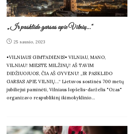
„Ir pasklido garsas apie Vilnių…“
25 sausio, 2023
•VILNIAUS GIMTADIENIS• VILNIAU, MANO,
VILNIAU! MIESTE MILŽINŲ! AŠ TAVIM
DIDŽIUOJUOS, ČIA AŠ GYVENU! „IR PASKLIDO
GARSAS APIE VILNIŲ...“ Lietuvos sostinės 700 metų
jubiliejui paminėti, Vilniaus lopšelis-darželis "Ozas"
organizavo respublikinį ikimokyklinio…