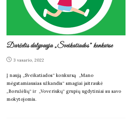
Darželis dalyvauja „Sveikatiados” konkurse
3 vasario, 2022
Į naują „Sveikatiados“ konkursą „Mano
mėgstamiausias užkandis“ smagiai įsitraukė
„Boružėlių“ ir „Voveriukų“ grupių ugdytiniai su savo
mokytojomis.