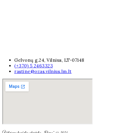
Gelvonų g.24, Vilnius, LT-07148
(+370) 5 2463323
rastine@ozas.vilnius.lm.lt
Vilniaus lopšelis-darželis „Ozas” © 2021.