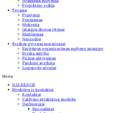
Įtraukusis ugdymas
Projektinė veikla
Tėvams
Prašymai
Priėmimas
Mokestis
Įstaigos dienos ritmas
Maitinimas
Nuorodos
Sveikos gyvensenos užrašai
Savirūpos organizavimas ugdymo įstaigoje
Sveika mityba
Fizinis aktyvumas
Psichinė sveikata
Logopedo užrašai
Menu
NAUJIENOS
Struktūra ir kontaktai
Kontaktai
Valdymo struktūros modelis
Darbuotojai
Specialistai