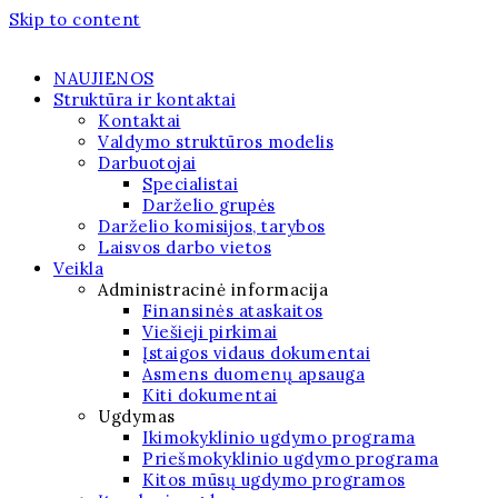
Skip to content
NAUJIENOS
Struktūra ir kontaktai
Kontaktai
Valdymo struktūros modelis
Darbuotojai
Specialistai
Darželio grupės
Darželio komisijos, tarybos
Laisvos darbo vietos
Veikla
Administracinė informacija
Finansinės ataskaitos
Viešieji pirkimai
Įstaigos vidaus dokumentai
Asmens duomenų apsauga
Kiti dokumentai
Ugdymas
Ikimokyklinio ugdymo programa
Priešmokyklinio ugdymo programa
Kitos mūsų ugdymo programos