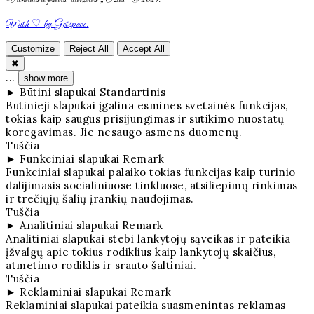
With ♡ by Getspace.
Customize
Reject All
Accept All
✖
...
show more
►
Būtini slapukai
Standartinis
Būtinieji slapukai įgalina esmines svetainės funkcijas,
tokias kaip saugus prisijungimas ir sutikimo nuostatų
koregavimas. Jie nesaugo asmens duomenų.
Tuščia
►
Funkciniai slapukai
Remark
Funkciniai slapukai palaiko tokias funkcijas kaip turinio
dalijimasis socialiniuose tinkluose, atsiliepimų rinkimas
ir trečiųjų šalių įrankių naudojimas.
Tuščia
►
Analitiniai slapukai
Remark
Analitiniai slapukai stebi lankytojų sąveikas ir pateikia
įžvalgų apie tokius rodiklius kaip lankytojų skaičius,
atmetimo rodiklis ir srauto šaltiniai.
Tuščia
►
Reklaminiai slapukai
Remark
Reklaminiai slapukai pateikia suasmenintas reklamas