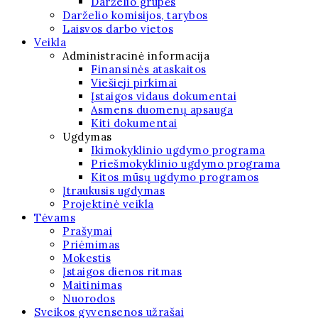
Darželio grupės
Darželio komisijos, tarybos
Laisvos darbo vietos
Veikla
Administracinė informacija
Finansinės ataskaitos
Viešieji pirkimai
Įstaigos vidaus dokumentai
Asmens duomenų apsauga
Kiti dokumentai
Ugdymas
Ikimokyklinio ugdymo programa
Priešmokyklinio ugdymo programa
Kitos mūsų ugdymo programos
Įtraukusis ugdymas
Projektinė veikla
Tėvams
Prašymai
Priėmimas
Mokestis
Įstaigos dienos ritmas
Maitinimas
Nuorodos
Sveikos gyvensenos užrašai