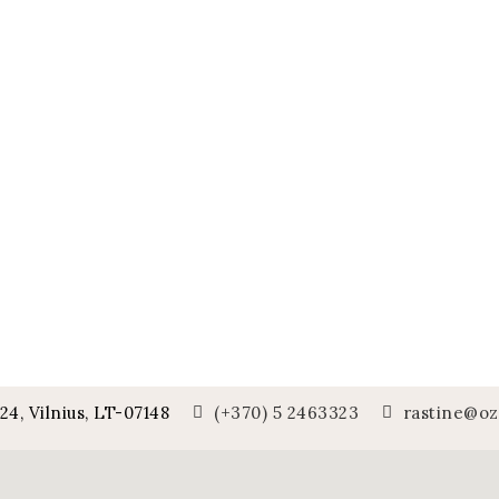
24, Vilnius, LT-07148
(+370) 5 2463323
rastine@oza