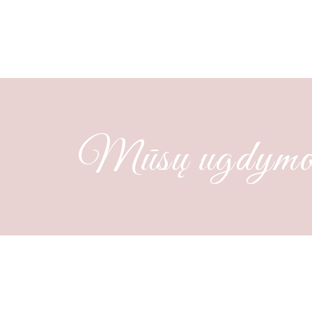
Mūsų ugdymo į