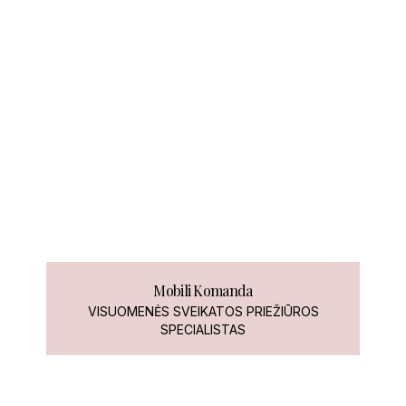
Mobili Komanda
VISUOMENĖS SVEIKATOS PRIEŽIŪROS
SPECIALISTAS