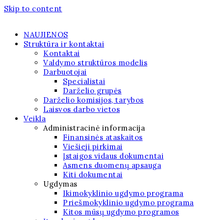
Skip to content
NAUJIENOS
Struktūra ir kontaktai
Kontaktai
Valdymo struktūros modelis
Darbuotojai
Specialistai
Darželio grupės
Darželio komisijos, tarybos
Laisvos darbo vietos
Veikla
Administracinė informacija
Finansinės ataskaitos
Viešieji pirkimai
Įstaigos vidaus dokumentai
Asmens duomenų apsauga
Kiti dokumentai
Ugdymas
Ikimokyklinio ugdymo programa
Priešmokyklinio ugdymo programa
Kitos mūsų ugdymo programos