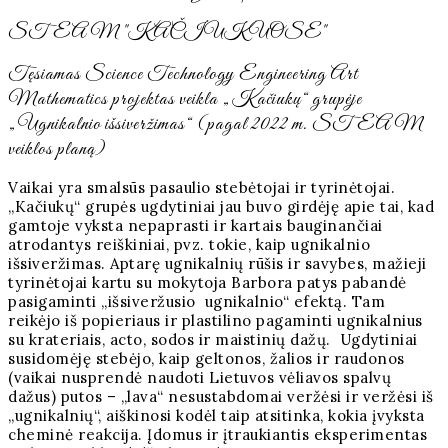
STEAM "KAČIUKUOSE"
Tęsiamas Science Technology Engineering Art
Mathematics projektas veikla „Kačiukų“ grupėje
„Ugnikalnio išsiveržimas“ (pagal 2022 m. STEAM
veiklos planą)
Vaikai yra smalsūs pasaulio stebėtojai ir tyrinėtojai.
„Kačiukų“ grupės ugdytiniai jau buvo girdėję apie tai, kad
gamtoje vyksta nepaprasti ir kartais bauginančiai
atrodantys reiškiniai, pvz. tokie, kaip ugnikalnio
išsiveržimas. Aptarę ugnikalnių rūšis ir savybes, mažieji
tyrinėtojai kartu su mokytoja Barbora patys pabandė
pasigaminti „išsiveržusio ugnikalnio“ efektą. Tam
reikėjo iš popieriaus ir plastilino pagaminti ugnikalnius
su krateriais, acto, sodos ir maistinių dažų. Ugdytiniai
susidomėję stebėjo, kaip geltonos, žalios ir raudonos
(vaikai nusprendė naudoti Lietuvos vėliavos spalvų
dažus) putos – „lava“ nesustabdomai veržėsi ir veržėsi iš
„ugnikalnių“, aiškinosi kodėl taip atsitinka, kokia įvyksta
cheminė reakcija. Įdomus ir įtraukiantis eksperimentas