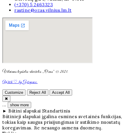
(+370) 5 2463323
rastine@ozas.vilnius.lm.lt
Vilniaus lopšelis-darželis „Ozas” © 2021.
With ♡ by Getspace.
Customize
Reject All
Accept All
✖
...
show more
►
Būtini slapukai
Standartinis
Būtinieji slapukai įgalina esmines svetainės funkcijas,
tokias kaip saugus prisijungimas ir sutikimo nuostatų
koregavimas. Jie nesaugo asmens duomenų.