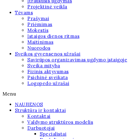
Įtraukusis ugdymas
Projektinė veikla
Tėvams
Prašymai
Priėmimas
Mokestis
Įstaigos dienos ritmas
Maitinimas
Nuorodos
Sveikos gyvensenos užrašai
Savirūpos organizavimas ugdymo įstaigoje
Sveika mityba
Fizinis aktyvumas
Psichinė sveikata
Logopedo užrašai
Menu
NAUJIENOS
Struktūra ir kontaktai
Kontaktai
Valdymo struktūros modelis
Darbuotojai
Specialistai