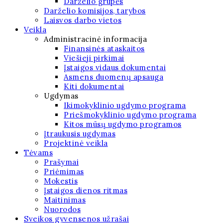
Darželio grupės
Darželio komisijos, tarybos
Laisvos darbo vietos
Veikla
Administracinė informacija
Finansinės ataskaitos
Viešieji pirkimai
Įstaigos vidaus dokumentai
Asmens duomenų apsauga
Kiti dokumentai
Ugdymas
Ikimokyklinio ugdymo programa
Priešmokyklinio ugdymo programa
Kitos mūsų ugdymo programos
Įtraukusis ugdymas
Projektinė veikla
Tėvams
Prašymai
Priėmimas
Mokestis
Įstaigos dienos ritmas
Maitinimas
Nuorodos
Sveikos gyvensenos užrašai