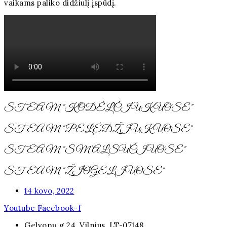
vaikams paliko didžiulį įspūdį.
STEAM "KODĖLČIUKUOSE"
STEAM "PELĖDŽIUKUOSE"
STEAM "SMALSUČIUOSE"
STEAM "ŽIOGELIUOSE"
14 kovo, 2022
Youtube
Facebook-f
Gelvonų g.24, Vilnius, LT-07148