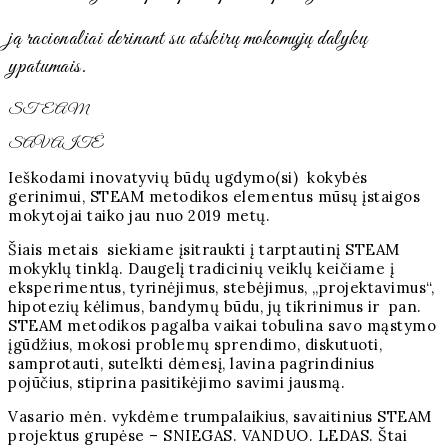
ją racionaliai derinant su atskirų mokomųjų dalykų
ypatumais.
STEAM
SAVAITĖ
Ieškodami inovatyvių būdų ugdymo(si) kokybės
gerinimui, STEAM metodikos elementus mūsų įstaigos
mokytojai taiko jau nuo 2019 metų.
Šiais metais siekiame įsitraukti į tarptautinį STEAM
mokyklų tinklą. Daugelį tradicinių veiklų keičiame į
eksperimentus, tyrinėjimus, stebėjimus, „projektavimus“,
hipotezių kėlimus, bandymų būdu, jų tikrinimus ir pan.
STEAM metodikos pagalba vaikai tobulina savo mąstymo
įgūdžius, mokosi problemų sprendimo, diskutuoti,
samprotauti, sutelkti dėmesį, lavina pagrindinius
pojūčius, stiprina pasitikėjimo savimi jausmą.
Vasario mėn. vykdėme trumpalaikius, savaitinius STEAM
projektus grupėse – SNIEGAS. VANDUO. LEDAS. Štai