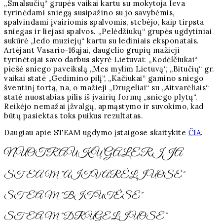
„Smalsučių“ grupės vaikai kartu su mokytoja Ieva
tyrinėdami sniegą susipažino su jo savybėmis,
spalvindami įvairiomis spalvomis, stebėjo, kaip tirpsta
sniegas ir liejasi spalvos. „Pelėdžiukų“ grupės ugdytiniai
sukūrė „ledo muziejų“ kartu su lediniais eksponatais.
Artėjant Vasario-16ąjai, daugelio grupių mažieji
tyrinėtojai savo darbus skyrė Lietuvai: „Kodėlčiukai“
piešė sniego paveikslą „Mes mylim Lietuvą“, „Bitučių“ gr.
vaikai statė „Gedimino pilį“, „Kačiukai“ gamino sniego
šventinį tortą, na, o mažieji „Drugeliai“ su „Aitvarėliais“
statė nuostabias pilis iš įvairių formų „sniego plytų“.
Reikėjo nemažai įžvalgų, apmąstymo ir suvokimo, kad
būtų pasiektas toks puikus rezultatas.
Daugiau apie STEAM ugdymo įstaigose skaitykite
ČIA
.
NUOTRAUKŲ GALERIJA
STEAM "AITVARĖLIUOSE"
STEAM "BITUTĖSE"
STEAM "DRUGELIUOSE"