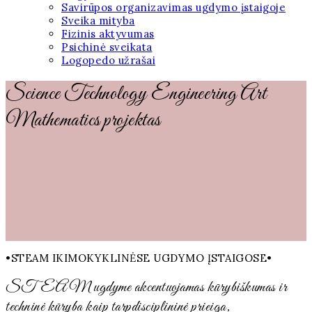
Savirūpos organizavimas ugdymo įstaigoje
Sveika mityba
Fizinis aktyvumas
Psichinė sveikata
Logopedo užrašai
Science Technology Engineering Art
Mathematics projektas
•STEAM IKIMOKYKLINĖSE UGDYMO ĮSTAIGOSE•
STEAM ugdyme akcentuojamas kūrybiškumas ir
techninė kūryba kaip tarpdisciplininė prieiga,