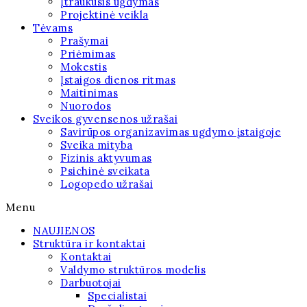
Įtraukusis ugdymas
Projektinė veikla
Tėvams
Prašymai
Priėmimas
Mokestis
Įstaigos dienos ritmas
Maitinimas
Nuorodos
Sveikos gyvensenos užrašai
Savirūpos organizavimas ugdymo įstaigoje
Sveika mityba
Fizinis aktyvumas
Psichinė sveikata
Logopedo užrašai
Menu
NAUJIENOS
Struktūra ir kontaktai
Kontaktai
Valdymo struktūros modelis
Darbuotojai
Specialistai