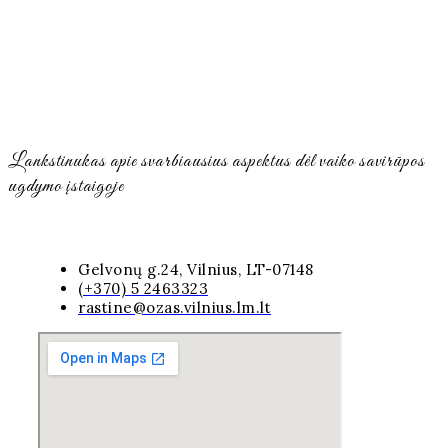
Lankstinukas apie svarbiausius aspektus dėl vaiko savirūpos
ugdymo įstaigoje
Gelvonų g.24, Vilnius, LT-07148
(+370) 5 2463323
rastine@ozas.vilnius.lm.lt