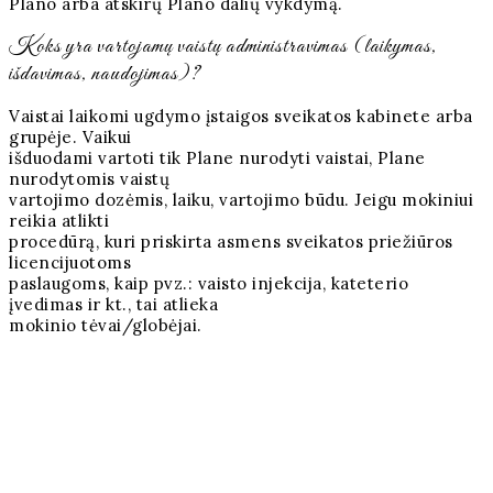
Plano arba atskirų Plano dalių vykdymą.
Koks yra vartojamų vaistų administravimas (laikymas,
išdavimas, naudojimas)?
Vaistai laikomi ugdymo įstaigos sveikatos kabinete arba
grupėje. Vaikui
išduodami vartoti tik Plane nurodyti vaistai, Plane
nurodytomis vaistų
vartojimo dozėmis, laiku, vartojimo būdu. Jeigu mokiniui
reikia atlikti
procedūrą, kuri priskirta asmens sveikatos priežiūros
licencijuotoms
paslaugoms, kaip pvz.: vaisto injekcija, kateterio
įvedimas ir kt., tai atlieka
mokinio tėvai/globėjai.