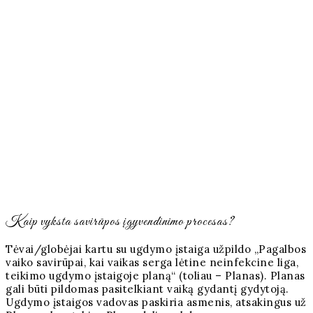
Kaip vyksta savirūpos įgyvendinimo procesas?
Tėvai/globėjai kartu su ugdymo įstaiga užpildo „Pagalbos
vaiko savirūpai, kai vaikas serga lėtine neinfekcine liga,
teikimo ugdymo įstaigoje planą“ (toliau – Planas). Planas
gali būti pildomas pasitelkiant vaiką gydantį gydytoją.
Ugdymo įstaigos vadovas paskiria asmenis, atsakingus už