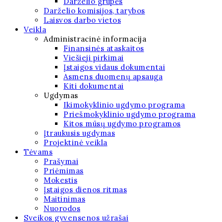
Darželio grupės
Darželio komisijos, tarybos
Laisvos darbo vietos
Veikla
Administracinė informacija
Finansinės ataskaitos
Viešieji pirkimai
Įstaigos vidaus dokumentai
Asmens duomenų apsauga
Kiti dokumentai
Ugdymas
Ikimokyklinio ugdymo programa
Priešmokyklinio ugdymo programa
Kitos mūsų ugdymo programos
Įtraukusis ugdymas
Projektinė veikla
Tėvams
Prašymai
Priėmimas
Mokestis
Įstaigos dienos ritmas
Maitinimas
Nuorodos
Sveikos gyvensenos užrašai