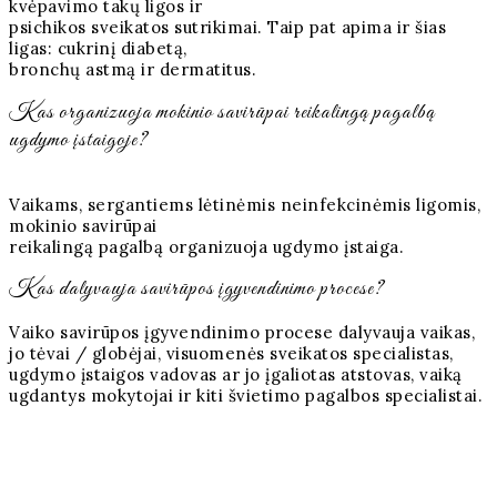
kvėpavimo takų ligos ir
psichikos sveikatos sutrikimai. Taip pat apima ir šias
ligas: cukrinį diabetą,
bronchų astmą ir dermatitus.
Kas organizuoja mokinio savirūpai reikalingą pagalbą
ugdymo įstaigoje?
Vaikams, sergantiems lėtinėmis neinfekcinėmis ligomis,
mokinio savirūpai
reikalingą pagalbą organizuoja ugdymo įstaiga.
Kas dalyvauja savirūpos įgyvendinimo procese?
Vaiko savirūpos įgyvendinimo procese dalyvauja vaikas,
jo tėvai / globėjai, visuomenės sveikatos specialistas,
ugdymo įstaigos vadovas ar jo įgaliotas atstovas, vaiką
ugdantys mokytojai ir kiti švietimo pagalbos specialistai.