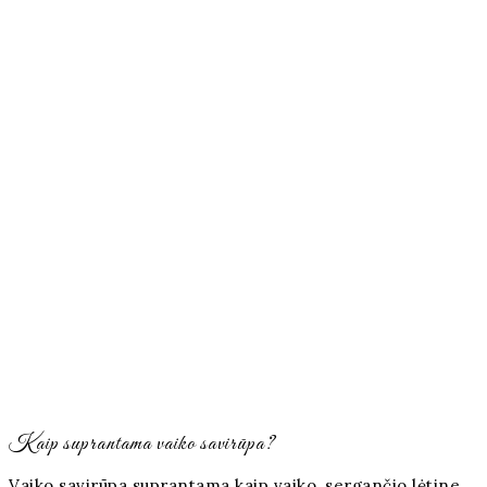
Kaip suprantama vaiko savirūpa?
Vaiko savirūpa suprantama kaip vaiko, sergančio lėtine