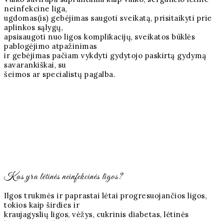
neinfekcine liga,
ugdomas(is) gebėjimas saugoti sveikatą, prisitaikyti prie
aplinkos sąlygų,
apsisaugoti nuo ligos komplikacijų, sveikatos būklės
pablogėjimo atpažinimas
ir gebėjimas pačiam vykdyti gydytojo paskirtą gydymą
savarankiškai, su
šeimos ar specialistų pagalba.
Kas yra lėtinės neinfekcinės ligos?
Ilgos trukmės ir paprastai lėtai progresuojančios ligos,
tokios kaip širdies ir
kraujagyslių ligos, vėžys, cukrinis diabetas, lėtinės