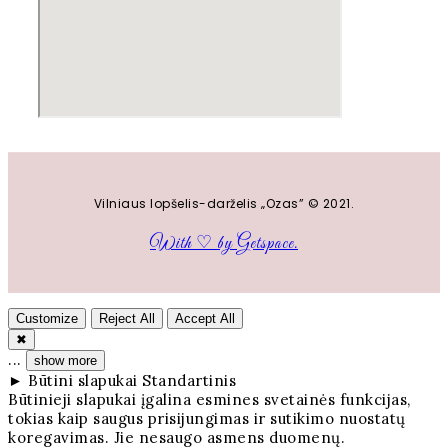
Vilniaus lopšelis-darželis „Ozas” © 2021.
With ♡ by Getspace.
Customize
Reject All
Accept All
✖
...
show more
►
Būtini slapukai
Standartinis
Būtinieji slapukai įgalina esmines svetainės funkcijas,
tokias kaip saugus prisijungimas ir sutikimo nuostatų
koregavimas. Jie nesaugo asmens duomenų.