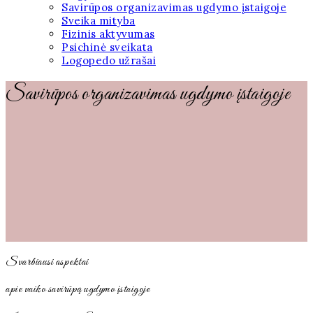
Savirūpos organizavimas ugdymo įstaigoje
Sveika mityba
Fizinis aktyvumas
Psichinė sveikata
Logopedo užrašai
Savirūpos organizavimas ugdymo įstaigoje
Svarbiausi aspektai
apie vaiko savirūpą ugdymo įstaigoje