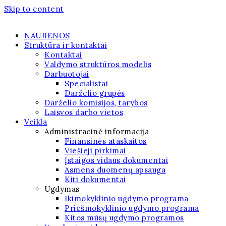
Skip to content
NAUJIENOS
Struktūra ir kontaktai
Kontaktai
Valdymo struktūros modelis
Darbuotojai
Specialistai
Darželio grupės
Darželio komisijos, tarybos
Laisvos darbo vietos
Veikla
Administracinė informacija
Finansinės ataskaitos
Viešieji pirkimai
Įstaigos vidaus dokumentai
Asmens duomenų apsauga
Kiti dokumentai
Ugdymas
Ikimokyklinio ugdymo programa
Priešmokyklinio ugdymo programa
Kitos mūsų ugdymo programos