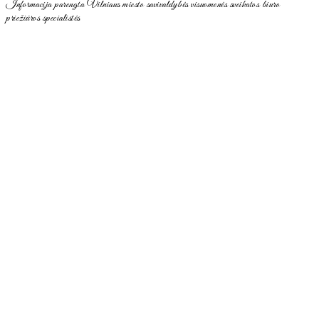
Informacija parengta Vilniaus miesto savivaldybės visuomenės sveikatos biuro
priežiūros specialistės