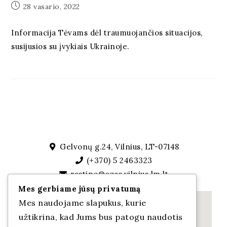
28 vasario, 2022
Informacija Tėvams dėl traumuojančios situacijos,
susijusios su įvykiais Ukrainoje.
Gelvonų g.24, Vilnius, LT-07148
(+370) 5 2463323
rastine@ozas.vilnius.lm.lt
Mes gerbiame jūsų privatumą
Mes naudojame slapukus, kurie
užtikrina, kad Jums bus patogu naudotis