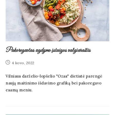
Pakoreguotas ugdymo įstaigos valgiaraštis
4 kovo, 2022
Vilniaus darželio-lopšelio "Ozas" dietistė parengė
naują maitinimo išdavimo grafiką bei pakoregavo
esamą meniu.