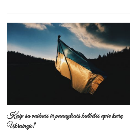
Kaip su vaikais ir paaugliais kalbėtis apie karą
Ukrainoje?