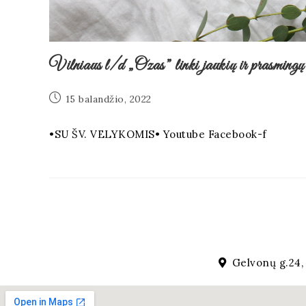
Vilniaus l/d „Ozas” linki jaukių ir prasmin
15 balandžio, 2022
•SU ŠV. VELYKOMIS• Youtube Facebook-f
Gelvonų g.24, 