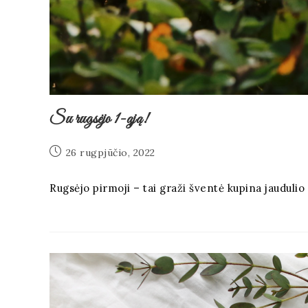
Su rugsėjo 1-ąją!
26 rugpjūčio, 2022
Rugsėjo pirmoji – tai graži šventė kupina jaudulio ir