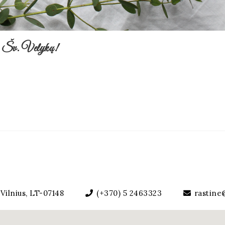
gų Šv. Velykų!
Vilnius, LT-07148
(+370) 5 2463323
rastine@