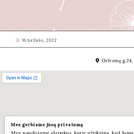
16 birželio, 2022
Gelvonų g.24, 
Mes gerbiame jūsų privatumą
Mes naudojame slapukus, kurie užtikrina, kad Jums b