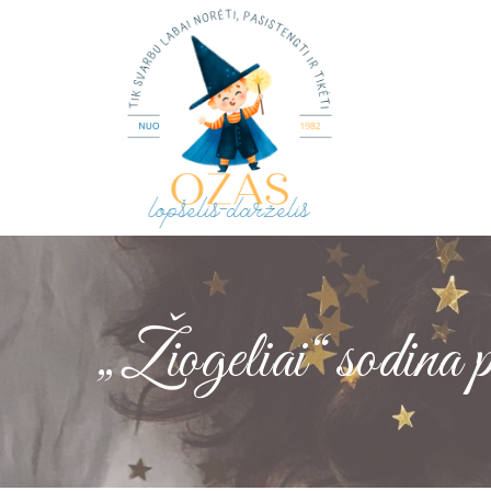
„Žiogeliai“ sodina 