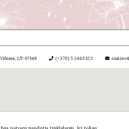
Vilnius, LT-07148
(+370) 5 2463323
rastine@
us patogu naudotis tinklalapiu. Jei toliau