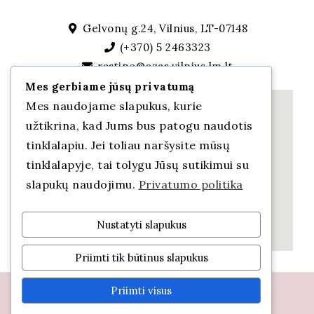
Gelvonų g.24, Vilnius, LT-07148
(+370) 5 2463323
rastine@ozas.vilnius.lm.lt
Mes gerbiame jūsų privatumą
Mes naudojame slapukus, kurie
užtikrina, kad Jums bus patogu naudotis
tinklalapiu. Jei toliau naršysite mūsų
tinklalapyje, tai tolygu Jūsų sutikimui su
slapukų naudojimu.
Privatumo politika
Nustatyti slapukus
Priimti tik būtinus slapukus
Priimti visus
Vilniaus lopšelis-darželis „Ozas” © 2021.