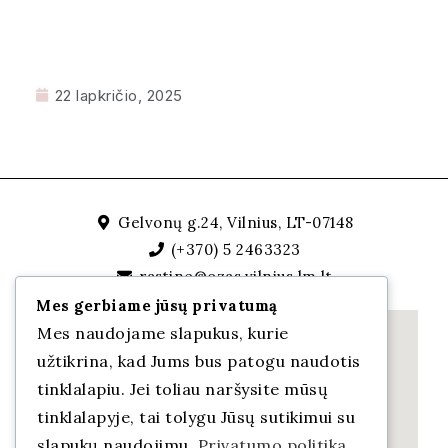
22 lapkričio, 2025
Gelvonų g.24, Vilnius, LT-07148
(+370) 5 2463323
rastine@ozas.vilnius.lm.lt
Mes gerbiame jūsų privatumą
Mes naudojame slapukus, kurie
užtikrina, kad Jums bus patogu naudotis
tinklalapiu. Jei toliau naršysite mūsų
tinklalapyje, tai tolygu Jūsų sutikimui su
slapukų naudojimu.
Privatumo politika