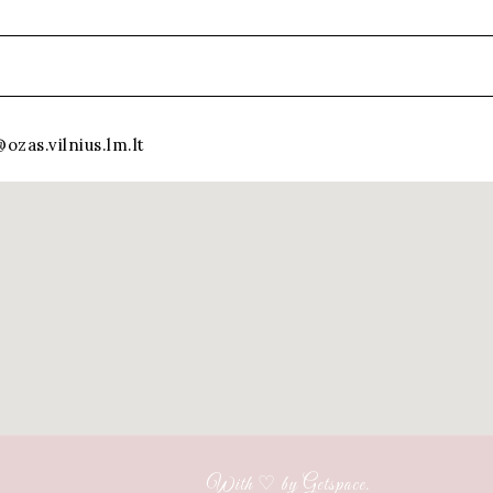
ozas.vilnius.lm.lt
With ♡ by Getspace.