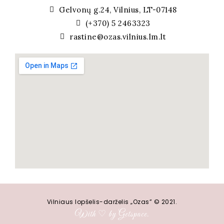
Gelvonų g.24, Vilnius, LT-07148
(+370) 5 2463323
rastine@ozas.vilnius.lm.lt
Vilniaus lopšelis-darželis „Ozas” © 2021.
With ♡ by Getspace.