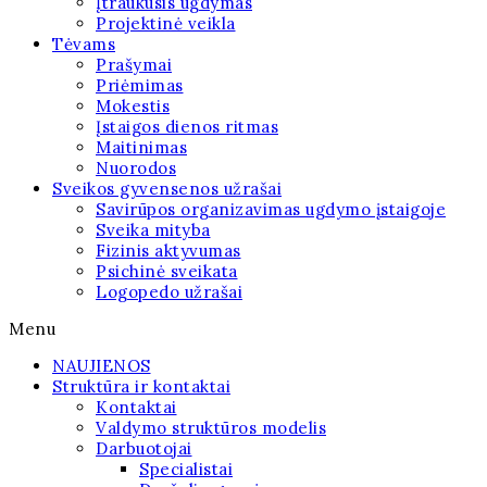
Įtraukusis ugdymas
Projektinė veikla
Tėvams
Prašymai
Priėmimas
Mokestis
Įstaigos dienos ritmas
Maitinimas
Nuorodos
Sveikos gyvensenos užrašai
Savirūpos organizavimas ugdymo įstaigoje
Sveika mityba
Fizinis aktyvumas
Psichinė sveikata
Logopedo užrašai
Menu
NAUJIENOS
Struktūra ir kontaktai
Kontaktai
Valdymo struktūros modelis
Darbuotojai
Specialistai