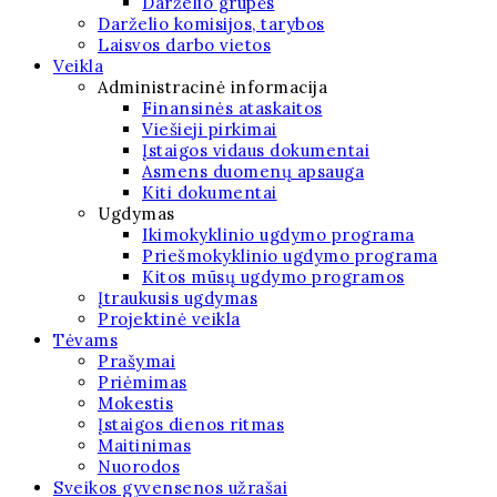
Darželio grupės
Darželio komisijos, tarybos
Laisvos darbo vietos
Veikla
Administracinė informacija
Finansinės ataskaitos
Viešieji pirkimai
Įstaigos vidaus dokumentai
Asmens duomenų apsauga
Kiti dokumentai
Ugdymas
Ikimokyklinio ugdymo programa
Priešmokyklinio ugdymo programa
Kitos mūsų ugdymo programos
Įtraukusis ugdymas
Projektinė veikla
Tėvams
Prašymai
Priėmimas
Mokestis
Įstaigos dienos ritmas
Maitinimas
Nuorodos
Sveikos gyvensenos užrašai