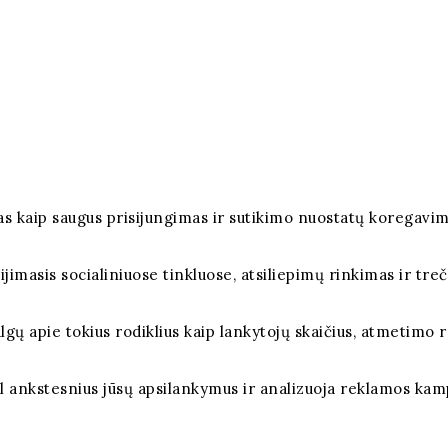
okias kaip saugus prisijungimas ir sutikimo nuostatų korega
lijimasis socialiniuose tinkluose, atsiliepimų rinkimas ir tre
algų apie tokius rodiklius kaip lankytojų skaičius, atmetimo rod
l ankstesnius jūsų apsilankymus ir analizuoja reklamos ka