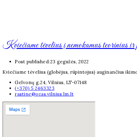
Kviečiame tėvelius į nemokamus teorinius ir
Post published:
23 gegužės, 2022
Kviečiame tėvelius (globėjus, rūpintojus) auginančius iki
Gelvonų g.24, Vilnius, LT-07148
(+370) 5 2463323
rastine@ozas.vilnius.lm.lt