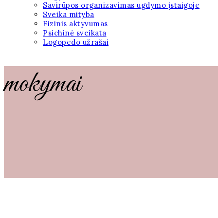
Savirūpos organizavimas ugdymo įstaigoje
Sveika mityba
Fizinis aktyvumas
Psichinė sveikata
Logopedo užrašai
mokymai