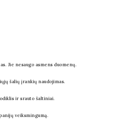
vimas. Jie nesaugo asmens duomenų.
čiųjų šalių įrankių naudojimas.
iklis ir srauto šaltiniai.
mpanijų veiksmingumą.