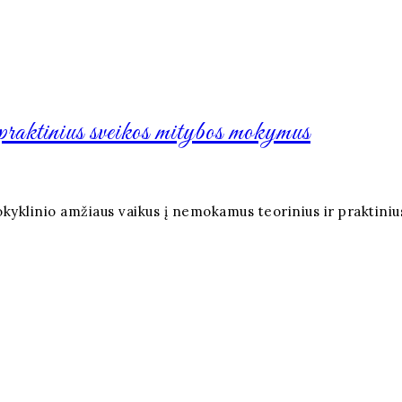
 praktinius sveikos mitybos mokymus
mokyklinio amžiaus vaikus į nemokamus teorinius ir praktin