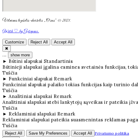
Vilniaus lopšelis-darželis „Ozas” © 2021.
With ♡ by Getspace.
Customize
Reject All
Accept All
✖
...
show more
►
Būtini slapukai
Standartinis
Būtinieji slapukai įgalina esmines svetainės funkcijas, t
Tuščia
►
Funkciniai slapukai
Remark
Funkciniai slapukai palaiko tokias funkcijas kaip turinio da
Tuščia
►
Analitiniai slapukai
Remark
Analitiniai slapukai stebi lankytojų sąveikas ir pateikia įžv
Tuščia
►
Reklaminiai slapukai
Remark
Reklaminiai slapukai pateikia suasmenintas reklamas paga
Tuščia
Reject All
Save My Preferences
Accept All
Privatumo politika