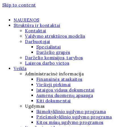
Skip to content
NAUJIENOS
Struktūra ir kontaktai
Kontaktai
Valdymo struktūros modelis
Darbuotojai
Specialistai
Darželio grupės
Darželio komisijos, tarybos
Laisvos darbo vietos
Veikla
Administracinė informacija
Finansinės ataskaitos
Viešieji pirkimai
Įstaigos vidaus dokumentai
Asmens duomenų apsauga
Kiti dokumentai
Ugdymas
Ikimokyklinio ugdymo programa
Priešmokyklinio ugdymo programa
Kitos mūsų ugdymo programos