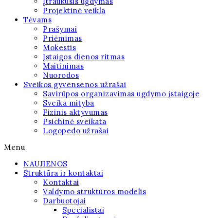
Įtraukusis ugdymas
Projektinė veikla
Tėvams
Prašymai
Priėmimas
Mokestis
Įstaigos dienos ritmas
Maitinimas
Nuorodos
Sveikos gyvensenos užrašai
Savirūpos organizavimas ugdymo įstaigoje
Sveika mityba
Fizinis aktyvumas
Psichinė sveikata
Logopedo užrašai
Menu
NAUJIENOS
Struktūra ir kontaktai
Kontaktai
Valdymo struktūros modelis
Darbuotojai
Specialistai