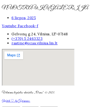
NUOTRAUKŲ GALERIJA
6 liepos, 2025
Youtube
Facebook-f
Gelvonų g.24, Vilnius, LT-07148
(+370) 5 2463323
rastine@ozas.vilnius.lm.lt
Vilniaus lopšelis-darželis „Ozas” © 2021.
With ♡ by Getspace.