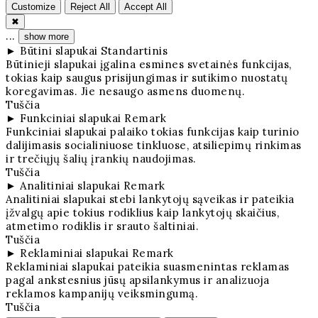
Customize
Reject All
Accept All
✖
...
show more
►
Būtini slapukai
Standartinis
Būtinieji slapukai įgalina esmines svetainės funkcijas,
tokias kaip saugus prisijungimas ir sutikimo nuostatų
koregavimas. Jie nesaugo asmens duomenų.
Tuščia
►
Funkciniai slapukai
Remark
Funkciniai slapukai palaiko tokias funkcijas kaip turinio
dalijimasis socialiniuose tinkluose, atsiliepimų rinkimas
ir trečiųjų šalių įrankių naudojimas.
Tuščia
►
Analitiniai slapukai
Remark
Analitiniai slapukai stebi lankytojų sąveikas ir pateikia
įžvalgų apie tokius rodiklius kaip lankytojų skaičius,
atmetimo rodiklis ir srauto šaltiniai.
Tuščia
►
Reklaminiai slapukai
Remark
Reklaminiai slapukai pateikia suasmenintas reklamas
pagal ankstesnius jūsų apsilankymus ir analizuoja
reklamos kampanijų veiksmingumą.
Tuščia