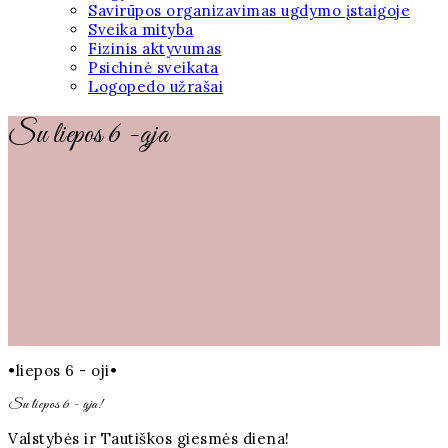
Savirūpos organizavimas ugdymo įstaigoje
Sveika mityba
Fizinis aktyvumas
Psichinė sveikata
Logopedo užrašai
Su liepos 6 -ąja
•liepos 6 - oji•
Su liepos 6 - ąja!
Valstybės ir Tautiškos giesmės diena!