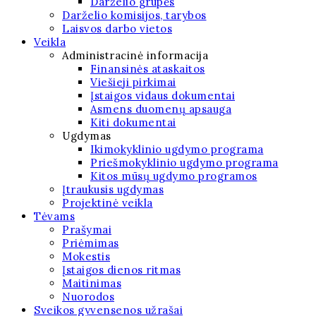
Darželio grupės
Darželio komisijos, tarybos
Laisvos darbo vietos
Veikla
Administracinė informacija
Finansinės ataskaitos
Viešieji pirkimai
Įstaigos vidaus dokumentai
Asmens duomenų apsauga
Kiti dokumentai
Ugdymas
Ikimokyklinio ugdymo programa
Priešmokyklinio ugdymo programa
Kitos mūsų ugdymo programos
Įtraukusis ugdymas
Projektinė veikla
Tėvams
Prašymai
Priėmimas
Mokestis
Įstaigos dienos ritmas
Maitinimas
Nuorodos
Sveikos gyvensenos užrašai