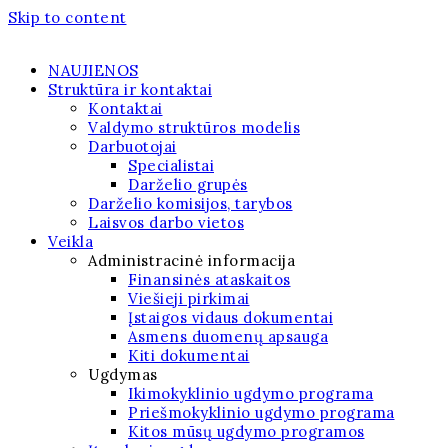
Skip to content
NAUJIENOS
Struktūra ir kontaktai
Kontaktai
Valdymo struktūros modelis
Darbuotojai
Specialistai
Darželio grupės
Darželio komisijos, tarybos
Laisvos darbo vietos
Veikla
Administracinė informacija
Finansinės ataskaitos
Viešieji pirkimai
Įstaigos vidaus dokumentai
Asmens duomenų apsauga
Kiti dokumentai
Ugdymas
Ikimokyklinio ugdymo programa
Priešmokyklinio ugdymo programa
Kitos mūsų ugdymo programos