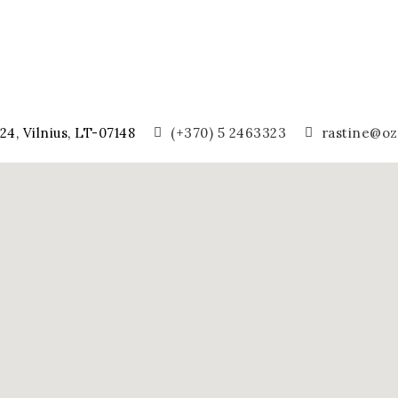
24, Vilnius, LT-07148
(+370) 5 2463323
rastine@oza