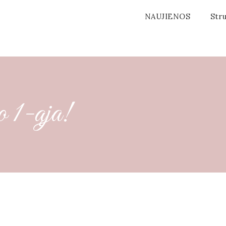
NAUJIENOS
Stru
o 1-ąja!