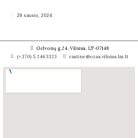
29 sausio, 2024
Gelvonų g.24, Vilnius, LT-07148
(+370) 5 2463323
rastine@ozas.vilnius.lm.lt