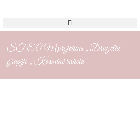
STEAM projektas „Drugelių“
grupėje „Kosminė raketa“