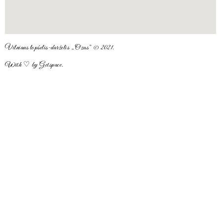
Vilniaus lopšelis-darželis „Ozas” © 2021.
With ♡ by Getspace.