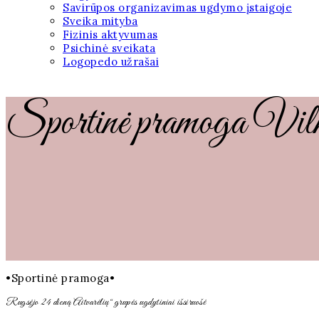
Savirūpos organizavimas ugdymo įstaigoje
Sveika mityba
Fizinis aktyvumas
Psichinė sveikata
Logopedo užrašai
Sportinė pramoga Vilni
•Sportinė pramoga•
Rugsėjo 24 dieną Aitvarėlių“ grupės ugdytiniai išsiruošė