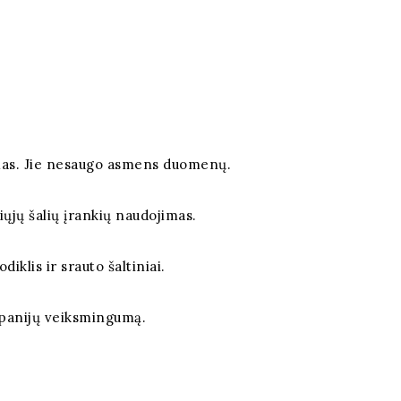
vimas. Jie nesaugo asmens duomenų.
čiųjų šalių įrankių naudojimas.
iklis ir srauto šaltiniai.
mpanijų veiksmingumą.