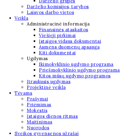
Darželio grupės
Darželio komisijos, tarybos
Laisvos darbo vietos
Veikla
Administracinė informacija
Finansinės ataskaitos
Viešieji pirkimai
Įstaigos vidaus dokumentai
Asmens duomenų apsauga
Kiti dokumentai
Ugdymas
Ikimokyklinio ugdymo programa
Priešmokyklinio ugdymo programa
Kitos mūsų ugdymo programos
Įtraukusis ugdymas
Projektinė veikla
Tėvams
Prašymai
Priėmimas
Mokestis
Įstaigos dienos ritmas
Maitinimas
Nuorodos
Sveikos gyvensenos užrašai