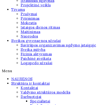
Įtraukusis ugdymas
Projektinė veikla
Tėvams
Prašymai
Priėmimas
Mokestis
Įstaigos dienos ritmas
Maitinimas
Nuorodos
Sveikos gyvensenos užrašai
Savirūpos organizavimas ugdymo įstaigoje
Sveika mityba
Fizinis aktyvumas
Psichinė sveikata
Logopedo užrašai
Menu
NAUJIENOS
Struktūra ir kontaktai
Kontaktai
Valdymo struktūros modelis
Darbuotojai
Specialistai