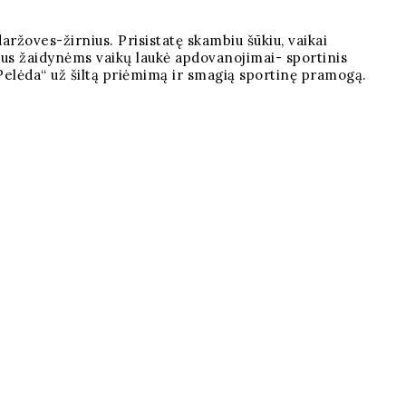
žoves-žirnius. Prisistatę skambiu šūkiu, vaikai
igus žaidynėms vaikų laukė apdovanojimai- sportinis
 „Pelėda“ už šiltą priėmimą ir smagią sportinę pramogą.