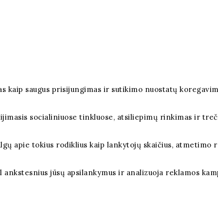
okias kaip saugus prisijungimas ir sutikimo nuostatų korega
lijimasis socialiniuose tinkluose, atsiliepimų rinkimas ir tre
algų apie tokius rodiklius kaip lankytojų skaičius, atmetimo rod
l ankstesnius jūsų apsilankymus ir analizuoja reklamos ka