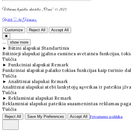
Vilniaus lopšelis-darželis „Ozas” © 2021.
With ♡ by Getspace.
Customize
Reject All
Accept All
✖
...
show more
►
Būtini slapukai
Standartinis
Būtinieji slapukai įgalina esmines svetainės funkcijas, t
Tuščia
►
Funkciniai slapukai
Remark
Funkciniai slapukai palaiko tokias funkcijas kaip turinio da
Tuščia
►
Analitiniai slapukai
Remark
Analitiniai slapukai stebi lankytojų sąveikas ir pateikia įžv
Tuščia
►
Reklaminiai slapukai
Remark
Reklaminiai slapukai pateikia suasmenintas reklamas paga
Tuščia
Reject All
Save My Preferences
Accept All
Privatumo politika