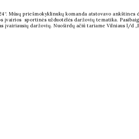
4“. Mūsų priešmokyklinukų komanda atstovavo ankštines dar
tos įvairios sportinės užduotėlės daržovių tematika. Pasiba
lnas įvairiausių daržovių. Nuoširdų ačiū tariame Vilniaus l/d