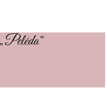
e „Pelėda“