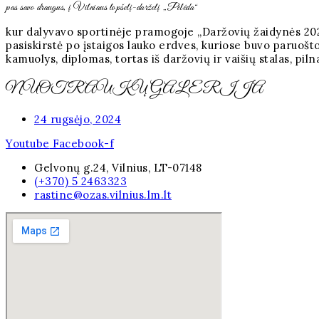
pas savo draugus, į Vilniaus lopšelį-darželį „Pelėda“
kur dalyvavo sportinėje pramogoje „Daržovių žaidynės 202
pasiskirstė po įstaigos lauko erdves, kuriose buvo paruoš
kamuolys, diplomas, tortas iš daržovių ir vaišių stalas, pi
NUOTRAUKŲ GALERIJA
24 rugsėjo, 2024
Youtube
Facebook-f
Gelvonų g.24, Vilnius, LT-07148
(+370) 5 2463323
rastine@ozas.vilnius.lm.lt