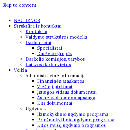
Skip to content
NAUJIENOS
Struktūra ir kontaktai
Kontaktai
Valdymo struktūros modelis
Darbuotojai
Specialistai
Darželio grupės
Darželio komisijos, tarybos
Laisvos darbo vietos
Veikla
Administracinė informacija
Finansinės ataskaitos
Viešieji pirkimai
Įstaigos vidaus dokumentai
Asmens duomenų apsauga
Kiti dokumentai
Ugdymas
Ikimokyklinio ugdymo programa
Priešmokyklinio ugdymo programa
Kitos mūsų ugdymo programos