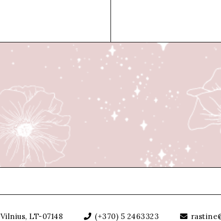
Vilnius, LT-07148
(+370) 5 2463323
rastine@