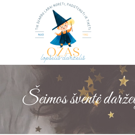
Šeimos šventė darže