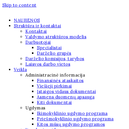
Skip to content
NAUJIENOS
Struktūra ir kontaktai
Kontaktai
Valdymo struktūros modelis
Darbuotojai
Specialistai
Darželio grupės
Darželio komisijos, tarybos
Laisvos darbo vietos
Veikla
Administracinė informacija
Finansinės ataskaitos
Viešieji pirkimai
Įstaigos vidaus dokumentai
Asmens duomenų apsauga
Kiti dokumentai
Ugdymas
Ikimokyklinio ugdymo programa
Priešmokyklinio ugdymo programa
Kitos mūsų ugdymo programos