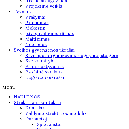
Įtraukusis ugdymas
Projektinė veikla
Tėvams
Prašymai
Priėmimas
Mokestis
Įstaigos dienos ritmas
Maitinimas
Nuorodos
Sveikos gyvensenos užrašai
Savirūpos organizavimas ugdymo įstaigoje
Sveika mityba
Fizinis aktyvumas
Psichinė sveikata
Logopedo užrašai
Menu
NAUJIENOS
Struktūra ir kontaktai
Kontaktai
Valdymo struktūros modelis
Darbuotojai
Specialistai