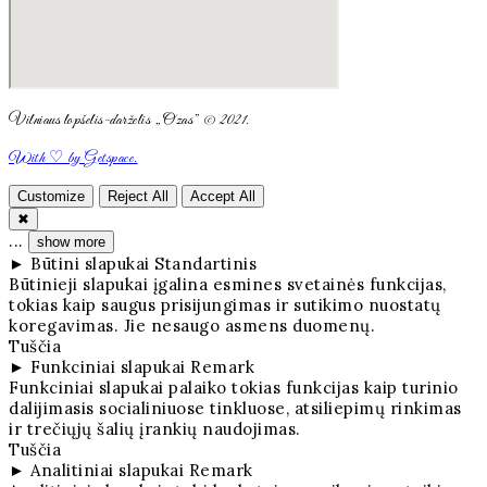
Vilniaus lopšelis-darželis „Ozas” © 2021.
With ♡ by Getspace.
Customize
Reject All
Accept All
✖
...
show more
►
Būtini slapukai
Standartinis
Būtinieji slapukai įgalina esmines svetainės funkcijas,
tokias kaip saugus prisijungimas ir sutikimo nuostatų
koregavimas. Jie nesaugo asmens duomenų.
Tuščia
►
Funkciniai slapukai
Remark
Funkciniai slapukai palaiko tokias funkcijas kaip turinio
dalijimasis socialiniuose tinkluose, atsiliepimų rinkimas
ir trečiųjų šalių įrankių naudojimas.
Tuščia
►
Analitiniai slapukai
Remark