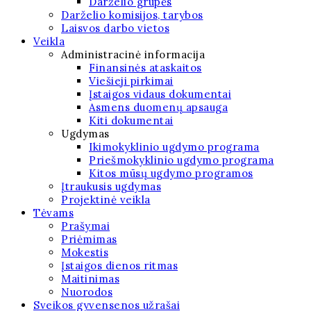
Darželio grupės
Darželio komisijos, tarybos
Laisvos darbo vietos
Veikla
Administracinė informacija
Finansinės ataskaitos
Viešieji pirkimai
Įstaigos vidaus dokumentai
Asmens duomenų apsauga
Kiti dokumentai
Ugdymas
Ikimokyklinio ugdymo programa
Priešmokyklinio ugdymo programa
Kitos mūsų ugdymo programos
Įtraukusis ugdymas
Projektinė veikla
Tėvams
Prašymai
Priėmimas
Mokestis
Įstaigos dienos ritmas
Maitinimas
Nuorodos
Sveikos gyvensenos užrašai