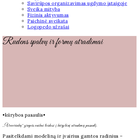
Savirūpos organizavimas ugdymo įstaigoje
Sveika mityba
Fizinis aktyvumas
Psichinė sveikata
Logopedo užrašai
Rudens spalvų ir formų atradimai
•kūrybos pasaulis•
,,Voveriukų“ grupės vaikai leidosi į kūrybinį atradimų pasaulį.
Pasitelkdami modeliną ir įvairius gamtos radinius –