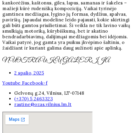
kankorėžius, kaštonus, giles, lapus, samanas ir šakeles –
mažieji kūrė rudenišką kompoziciją. Vaikai tyrinėjo
gamtines medžiagas, lygino jų formas, dydžius, spalvas,
paviršių. Įspaudai modeline leido pajausti, kokie skirtingi
gali būti gamtos prisilietimai. Ši veikla ne tik lavino vaikų
smulkiąją motoriką, kūrybiškumą, bet ir skatino
bendradarbiavimą, dalijimąsi medžiagomis bei idėjomis.
Vaikai patyrė, jog gamta yra puikus įkvėpimo šaltinis, o
žaidžiant ir kuriant galima daug sužinoti apie aplinką.
NUOTRAUKŲ GALERIJA
2 spalio, 2025
Youtube
Facebook-f
Gelvonų g.24, Vilnius, LT-07148
(+370) 5 2463323
rastine@ozas.vilnius.lm.lt