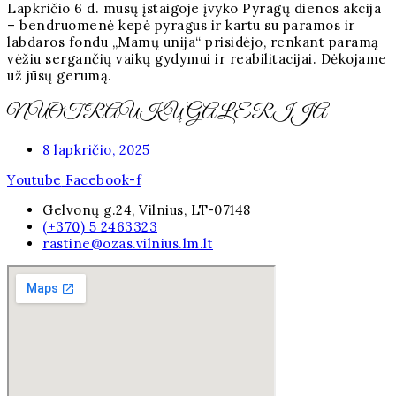
Lapkričio 6 d. mūsų įstaigoje įvyko Pyragų dienos akcija
– bendruomenė kepė pyragus ir kartu su paramos ir
labdaros fondu „Mamų unija“ prisidėjo, renkant paramą
vėžiu sergančių vaikų gydymui ir reabilitacijai. Dėkojame
už jūsų gerumą.
NUOTRAUKŲ GALERIJA
8 lapkričio, 2025
Youtube
Facebook-f
Gelvonų g.24, Vilnius, LT-07148
(+370) 5 2463323
rastine@ozas.vilnius.lm.lt