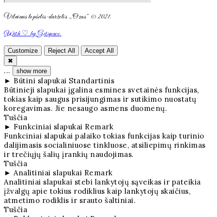
Vilniaus lopšelis-darželis „Ozas” © 2021.
With ♡ by Getspace.
Customize
Reject All
Accept All
✖
...
show more
►
Būtini slapukai
Standartinis
Būtinieji slapukai įgalina esmines svetainės funkcijas,
tokias kaip saugus prisijungimas ir sutikimo nuostatų
koregavimas. Jie nesaugo asmens duomenų.
Tuščia
►
Funkciniai slapukai
Remark
Funkciniai slapukai palaiko tokias funkcijas kaip turinio
dalijimasis socialiniuose tinkluose, atsiliepimų rinkimas
ir trečiųjų šalių įrankių naudojimas.
Tuščia
►
Analitiniai slapukai
Remark
Analitiniai slapukai stebi lankytojų sąveikas ir pateikia
įžvalgų apie tokius rodiklius kaip lankytojų skaičius,
atmetimo rodiklis ir srauto šaltiniai.
Tuščia