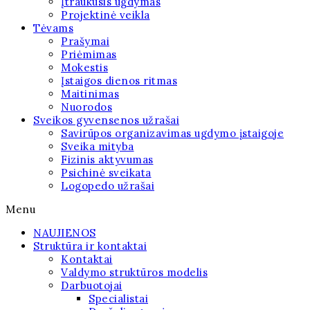
Įtraukusis ugdymas
Projektinė veikla
Tėvams
Prašymai
Priėmimas
Mokestis
Įstaigos dienos ritmas
Maitinimas
Nuorodos
Sveikos gyvensenos užrašai
Savirūpos organizavimas ugdymo įstaigoje
Sveika mityba
Fizinis aktyvumas
Psichinė sveikata
Logopedo užrašai
Menu
NAUJIENOS
Struktūra ir kontaktai
Kontaktai
Valdymo struktūros modelis
Darbuotojai
Specialistai