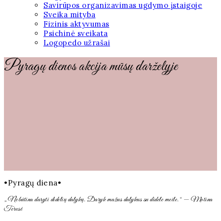
Savirūpos organizavimas ugdymo įstaigoje
Sveika mityba
Fizinis aktyvumas
Psichinė sveikata
Logopedo užrašai
Pyragų dienos akcija mūsų darželyje
•Pyragų diena•
„Nebūtina daryti didelių dalykų. Daryk mažus dalykus su didele meile.“ — Motina
Teresė