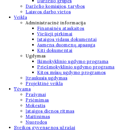
Darželio grupės
Darželio komisijos, tarybos
Laisvos darbo vietos
Veikla
Administracinė informacija
Finansinės ataskaitos
Viešieji pirkimai
Įstaigos vidaus dokumentai
Asmens duomenų apsauga
Kiti dokumentai
Ugdymas
Ikimokyklinio ugdymo programa
Priešmokyklinio ugdymo programa
Kitos mūsų ugdymo programos
Įtraukusis ugdymas
Projektinė veikla
Tėvams
Prašymai
Priėmimas
Mokestis
Įstaigos dienos ritmas
Maitinimas
Nuorodos
Sveikos gyvensenos užrašai