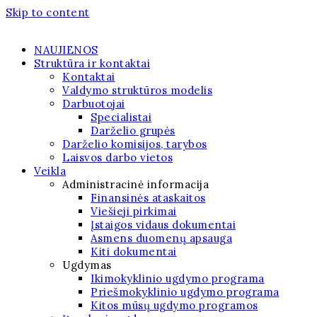
Skip to content
NAUJIENOS
Struktūra ir kontaktai
Kontaktai
Valdymo struktūros modelis
Darbuotojai
Specialistai
Darželio grupės
Darželio komisijos, tarybos
Laisvos darbo vietos
Veikla
Administracinė informacija
Finansinės ataskaitos
Viešieji pirkimai
Įstaigos vidaus dokumentai
Asmens duomenų apsauga
Kiti dokumentai
Ugdymas
Ikimokyklinio ugdymo programa
Priešmokyklinio ugdymo programa
Kitos mūsų ugdymo programos