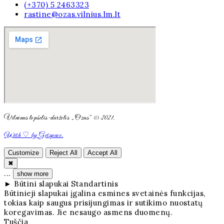
(+370) 5 2463323
rastine@ozas.vilnius.lm.lt
Vilniaus lopšelis-darželis „Ozas” © 2021.
With ♡ by Getspace.
Customize
Reject All
Accept All
✖
...
show more
►
Būtini slapukai
Standartinis
Būtinieji slapukai įgalina esmines svetainės funkcijas,
tokias kaip saugus prisijungimas ir sutikimo nuostatų
koregavimas. Jie nesaugo asmens duomenų.
Tuščia