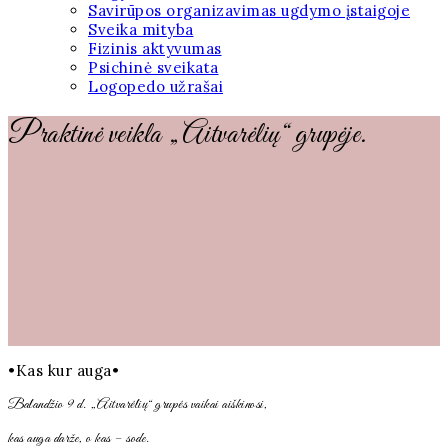
Savirūpos organizavimas ugdymo įstaigoje
Sveika mityba
Fizinis aktyvumas
Psichinė sveikata
Logopedo užrašai
Praktinė veikla „Aitvarėlių“ grupėje.
•Kas kur auga•
Balandžio 9 d. „Aitvarėlių“ grupės vaikai aiškinosi,
kas auga darže, o kas – sode.