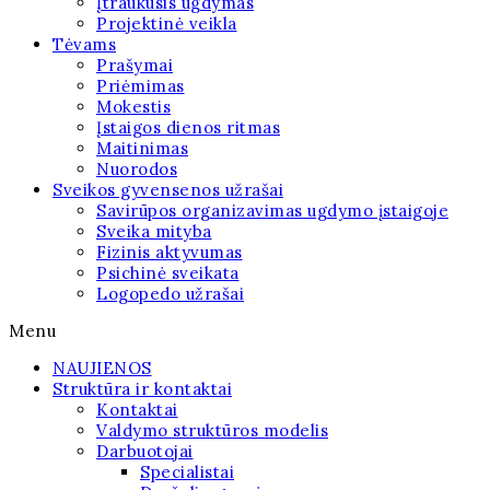
Įtraukusis ugdymas
Projektinė veikla
Tėvams
Prašymai
Priėmimas
Mokestis
Įstaigos dienos ritmas
Maitinimas
Nuorodos
Sveikos gyvensenos užrašai
Savirūpos organizavimas ugdymo įstaigoje
Sveika mityba
Fizinis aktyvumas
Psichinė sveikata
Logopedo užrašai
Menu
NAUJIENOS
Struktūra ir kontaktai
Kontaktai
Valdymo struktūros modelis
Darbuotojai
Specialistai