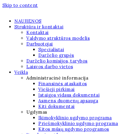
Skip to content
NAUJIENOS
Struktūra ir kontaktai
Kontaktai
Valdymo struktūros modelis
Darbuotojai
Specialistai
Darželio grupės
Darželio komisijos, tarybos
Laisvos darbo vietos
Veikla
Administracinė informacija
Finansinės ataskaitos
Viešieji pirkimai
Įstaigos vidaus dokumentai
Asmens duomenų apsauga
Kiti dokumentai
Ugdymas
Ikimokyklinio ugdymo programa
Priešmokyklinio ugdymo programa
Kitos mūsų ugdymo programos