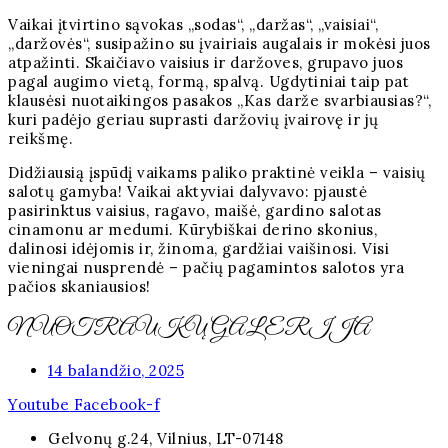
Vaikai įtvirtino sąvokas „sodas“, „daržas“, „vaisiai“,
„daržovės“, susipažino su įvairiais augalais ir mokėsi juos
atpažinti. Skaičiavo vaisius ir daržoves, grupavo juos
pagal augimo vietą, formą, spalvą. Ugdytiniai taip pat
klausėsi nuotaikingos pasakos „Kas darže svarbiausias?“,
kuri padėjo geriau suprasti daržovių įvairovę ir jų
reikšmę.
Didžiausią įspūdį vaikams paliko praktinė veikla – vaisių
salotų gamyba! Vaikai aktyviai dalyvavo: pjaustė
pasirinktus vaisius, ragavo, maišė, gardino salotas
cinamonu ar medumi. Kūrybiškai derino skonius,
dalinosi idėjomis ir, žinoma, gardžiai vaišinosi. Visi
vieningai nusprendė – pačių pagamintos salotos yra
pačios skaniausios!
NUOTRAUKŲ GALERIJA
14 balandžio, 2025
Youtube
Facebook-f
Gelvonų g.24, Vilnius, LT-07148