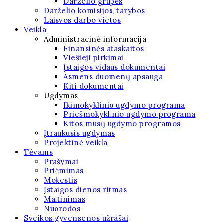
Darželio grupės
Darželio komisijos, tarybos
Laisvos darbo vietos
Veikla
Administracinė informacija
Finansinės ataskaitos
Viešieji pirkimai
Įstaigos vidaus dokumentai
Asmens duomenų apsauga
Kiti dokumentai
Ugdymas
Ikimokyklinio ugdymo programa
Priešmokyklinio ugdymo programa
Kitos mūsų ugdymo programos
Įtraukusis ugdymas
Projektinė veikla
Tėvams
Prašymai
Priėmimas
Mokestis
Įstaigos dienos ritmas
Maitinimas
Nuorodos
Sveikos gyvensenos užrašai