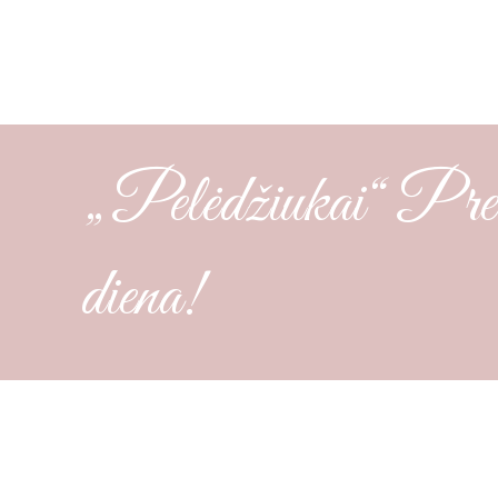
„Pelėdžiukai“ Prezi
diena!