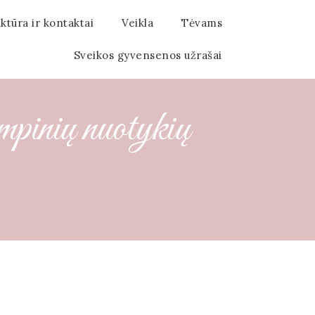
ktūra ir kontaktai
Veikla
Tėvams
Sveikos gyvensenos užrašai
mpinių nuotykių