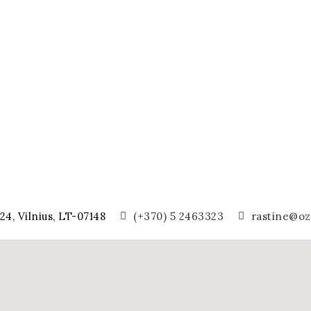
24, Vilnius, LT-07148
(+370) 5 2463323
rastine@oza