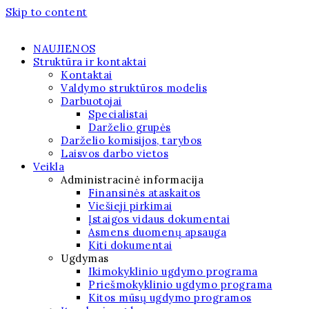
Skip to content
NAUJIENOS
Struktūra ir kontaktai
Kontaktai
Valdymo struktūros modelis
Darbuotojai
Specialistai
Darželio grupės
Darželio komisijos, tarybos
Laisvos darbo vietos
Veikla
Administracinė informacija
Finansinės ataskaitos
Viešieji pirkimai
Įstaigos vidaus dokumentai
Asmens duomenų apsauga
Kiti dokumentai
Ugdymas
Ikimokyklinio ugdymo programa
Priešmokyklinio ugdymo programa
Kitos mūsų ugdymo programos