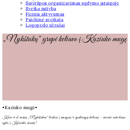
Savirūpos organizavimas ugdymo įstaigoje
Sveika mityba
Fizinis aktyvumas
Psichinė sveikata
Logopedo užrašai
„Nykštukų“ grupė keliavo į Kaziuko mugę
•Kaziuko mugė•
Kovo 6 d. mūsų „Nykštukai“ leidosi į smagią ir spalvingą kelionę – miesto autobusu
vyko į Kaziuko šventę!