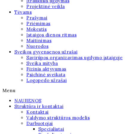
Įtraukusis ugdymas
Projektinė veikla
Tėvams
Prašymai
Priėmimas
Mokestis
Įstaigos dienos ritmas
Maitinimas
Nuorodos
Sveikos gyvensenos užrašai
Savirūpos organizavimas ugdymo įstaigoje
Sveika mityba
Fizinis aktyvumas
Psichinė sveikata
Logopedo užrašai
Menu
NAUJIENOS
Struktūra ir kontaktai
Kontaktai
Valdymo struktūros modelis
Darbuotojai
Specialistai