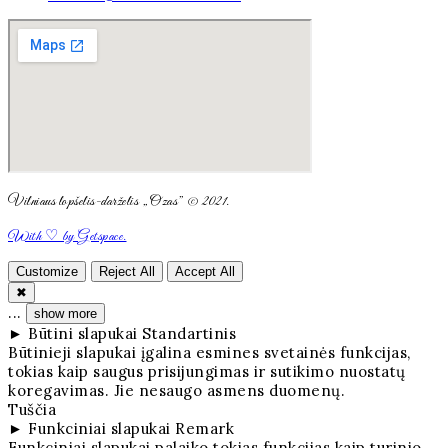
Vilniaus lopšelis-darželis „Ozas” © 2021.
With ♡ by Getspace.
Customize
Reject All
Accept All
✖
...
show more
►
Būtini slapukai
Standartinis
Būtinieji slapukai įgalina esmines svetainės funkcijas,
tokias kaip saugus prisijungimas ir sutikimo nuostatų
koregavimas. Jie nesaugo asmens duomenų.
Tuščia
►
Funkciniai slapukai
Remark
Funkciniai slapukai palaiko tokias funkcijas kaip turinio