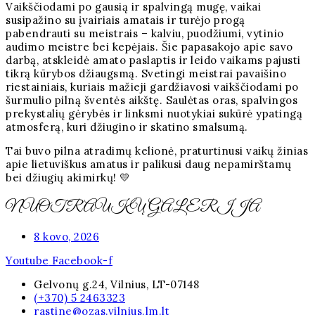
Vaikščiodami po gausią ir spalvingą mugę, vaikai
susipažino su įvairiais amatais ir turėjo progą
pabendrauti su meistrais – kalviu, puodžiumi, vytinio
audimo meistre bei kepėjais. Šie papasakojo apie savo
darbą, atskleidė amato paslaptis ir leido vaikams pajusti
tikrą kūrybos džiaugsmą. Svetingi meistrai pavaišino
riestainiais, kuriais mažieji gardžiavosi vaikščiodami po
šurmulio pilną šventės aikštę. Saulėtas oras, spalvingos
prekystalių gėrybės ir linksmi nuotykiai sukūrė ypatingą
atmosferą, kuri džiugino ir skatino smalsumą.
Tai buvo pilna atradimų kelionė, praturtinusi vaikų žinias
apie lietuviškus amatus ir palikusi daug nepamirštamų
bei džiugių akimirkų! 💛
NUOTRAUKŲ GALERIJA
8 kovo, 2026
Youtube
Facebook-f
Gelvonų g.24, Vilnius, LT-07148
(+370) 5 2463323
rastine@ozas.vilnius.lm.lt