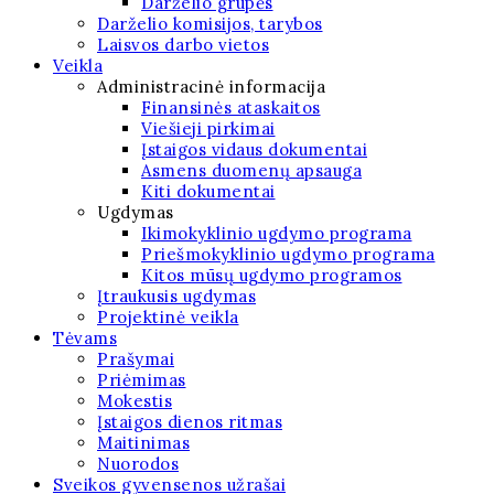
Darželio grupės
Darželio komisijos, tarybos
Laisvos darbo vietos
Veikla
Administracinė informacija
Finansinės ataskaitos
Viešieji pirkimai
Įstaigos vidaus dokumentai
Asmens duomenų apsauga
Kiti dokumentai
Ugdymas
Ikimokyklinio ugdymo programa
Priešmokyklinio ugdymo programa
Kitos mūsų ugdymo programos
Įtraukusis ugdymas
Projektinė veikla
Tėvams
Prašymai
Priėmimas
Mokestis
Įstaigos dienos ritmas
Maitinimas
Nuorodos
Sveikos gyvensenos užrašai