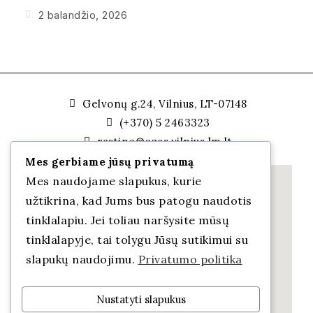
2 balandžio, 2026
Gelvonų g.24, Vilnius, LT-07148
(+370) 5 2463323
rastine@ozas.vilnius.lm.lt
Mes gerbiame jūsų privatumą
Mes naudojame slapukus, kurie
užtikrina, kad Jums bus patogu naudotis
tinklalapiu. Jei toliau naršysite mūsų
tinklalapyje, tai tolygu Jūsų sutikimui su
slapukų naudojimu.
Privatumo politika
Nustatyti slapukus