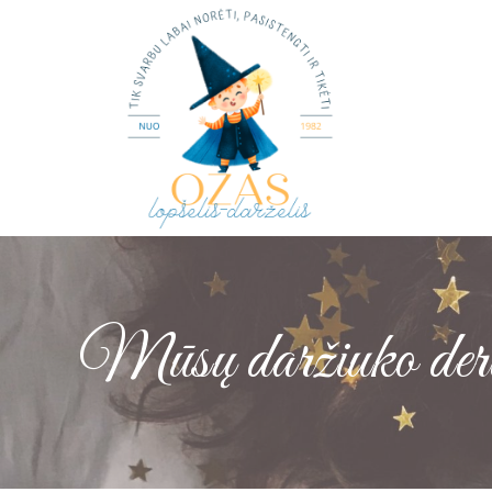
Mūsų daržiuko derl