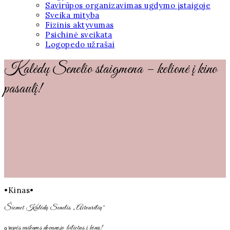
Savirūpos organizavimas ugdymo įstaigoje
Sveika mityba
Fizinis aktyvumas
Psichinė sveikata
Logopedo užrašai
Kalėdų Senelio staigmena – kelionė į kino
pasaulį!
•Kinas•
Šiemet Kalėdų Senelis „Aitvarėlių“
grupės vaikams dovanojo bilietus į kiną!