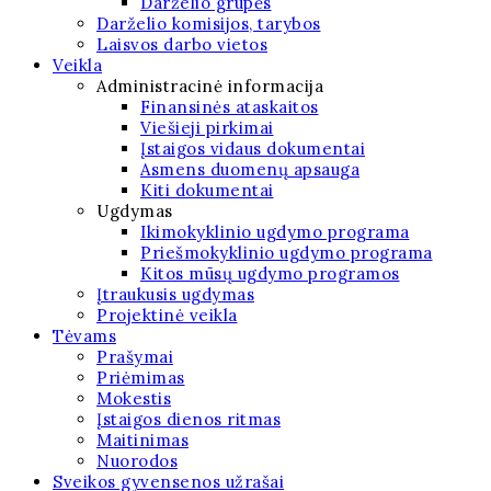
Darželio grupės
Darželio komisijos, tarybos
Laisvos darbo vietos
Veikla
Administracinė informacija
Finansinės ataskaitos
Viešieji pirkimai
Įstaigos vidaus dokumentai
Asmens duomenų apsauga
Kiti dokumentai
Ugdymas
Ikimokyklinio ugdymo programa
Priešmokyklinio ugdymo programa
Kitos mūsų ugdymo programos
Įtraukusis ugdymas
Projektinė veikla
Tėvams
Prašymai
Priėmimas
Mokestis
Įstaigos dienos ritmas
Maitinimas
Nuorodos
Sveikos gyvensenos užrašai