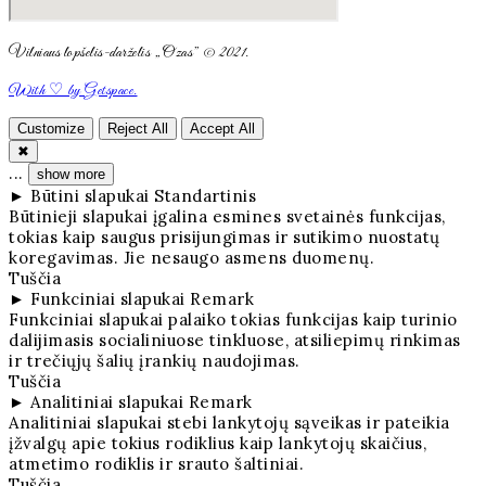
Vilniaus lopšelis-darželis „Ozas” © 2021.
With ♡ by Getspace.
Customize
Reject All
Accept All
✖
...
show more
►
Būtini slapukai
Standartinis
Būtinieji slapukai įgalina esmines svetainės funkcijas,
tokias kaip saugus prisijungimas ir sutikimo nuostatų
koregavimas. Jie nesaugo asmens duomenų.
Tuščia
►
Funkciniai slapukai
Remark
Funkciniai slapukai palaiko tokias funkcijas kaip turinio
dalijimasis socialiniuose tinkluose, atsiliepimų rinkimas
ir trečiųjų šalių įrankių naudojimas.
Tuščia
►
Analitiniai slapukai
Remark
Analitiniai slapukai stebi lankytojų sąveikas ir pateikia
įžvalgų apie tokius rodiklius kaip lankytojų skaičius,
atmetimo rodiklis ir srauto šaltiniai.
Tuščia