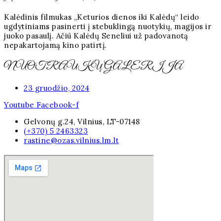
Kalėdinis filmukas „Keturios dienos iki Kalėdų“ leido
ugdytiniams pasinerti į stebuklingą nuotykių, magijos ir
juoko pasaulį. Ačiū Kalėdų Seneliui už padovanotą
nepakartojamą kino patirtį.
NUOTRAUKŲ GALERIJA
23 gruodžio, 2024
Youtube
Facebook-f
Gelvonų g.24, Vilnius, LT-07148
(+370) 5 2463323
rastine@ozas.vilnius.lm.lt