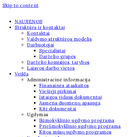
Skip to content
NAUJIENOS
Struktūra ir kontaktai
Kontaktai
Valdymo struktūros modelis
Darbuotojai
Specialistai
Darželio grupės
Darželio komisijos, tarybos
Laisvos darbo vietos
Veikla
Administracinė informacija
Finansinės ataskaitos
Viešieji pirkimai
Įstaigos vidaus dokumentai
Asmens duomenų apsauga
Kiti dokumentai
Ugdymas
Ikimokyklinio ugdymo programa
Priešmokyklinio ugdymo programa
Kitos mūsų ugdymo programos