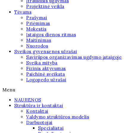
Įtraukusis ugdymas
Projektinė veikla
Tėvams
Prašymai
Priėmimas
Mokestis
Įstaigos dienos ritmas
Maitinimas
Nuorodos
Sveikos gyvensenos užrašai
Savirūpos organizavimas ugdymo įstaigoje
Sveika mityba
Fizinis aktyvumas
Psichinė sveikata
Logopedo užrašai
Menu
NAUJIENOS
Struktūra ir kontaktai
Kontaktai
Valdymo struktūros modelis
Darbuotojai
Specialistai