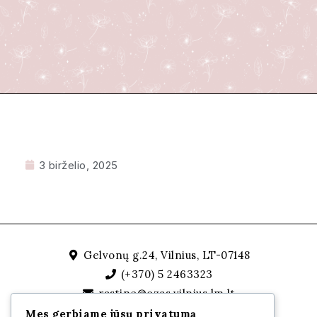
3 birželio, 2025
Gelvonų g.24, Vilnius, LT-07148
(+370) 5 2463323
rastine@ozas.vilnius.lm.lt
Mes gerbiame jūsų privatumą