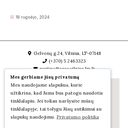
18 rugsėjo, 2024
Gelvonų g.24, Vilnius, LT-07148
(+370) 5 2463323
rastine@ozas.vilnius.lm.lt
Mes gerbiame jūsų privatumą
Mes naudojame slapukus, kurie
užtikrina, kad Jums bus patogu naudotis
tinklalapiu. Jei toliau naršysite mūsų
tinklalapyje, tai tolygu Jūsų sutikimui su
slapukų naudojimu.
Privatumo politika