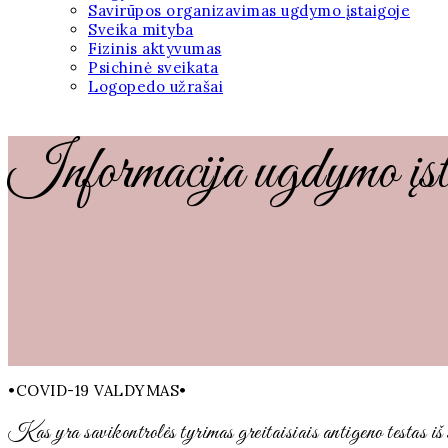
Savirūpos organizavimas ugdymo įstaigoje
Sveika mityba
Fizinis aktyvumas
Psichinė sveikata
Logopedo užrašai
Informacija ugdymo įstaig
•COVID-19 VALDYMAS•
Kas yra savikontrolės tyrimas greitaisiais antigeno testas iš 