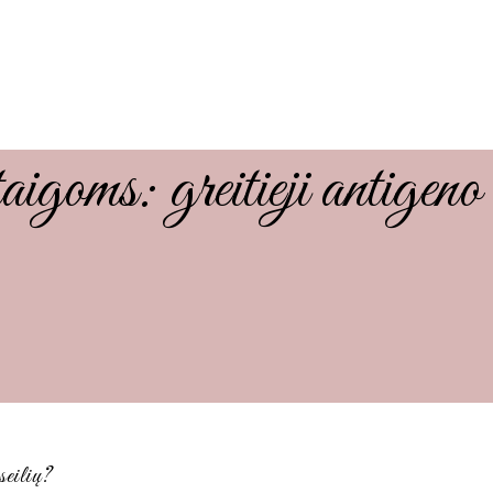
oms: greitieji antigeno te
seilių?