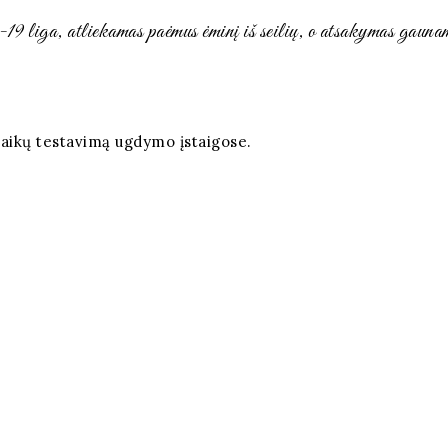
ga, atliekamas paėmus ėminį iš seilių, o atsakymas gaunam
 vaikų testavimą ugdymo įstaigose.