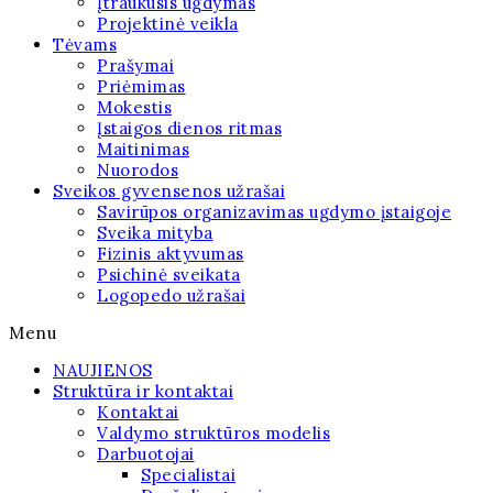
Įtraukusis ugdymas
Projektinė veikla
Tėvams
Prašymai
Priėmimas
Mokestis
Įstaigos dienos ritmas
Maitinimas
Nuorodos
Sveikos gyvensenos užrašai
Savirūpos organizavimas ugdymo įstaigoje
Sveika mityba
Fizinis aktyvumas
Psichinė sveikata
Logopedo užrašai
Menu
NAUJIENOS
Struktūra ir kontaktai
Kontaktai
Valdymo struktūros modelis
Darbuotojai
Specialistai