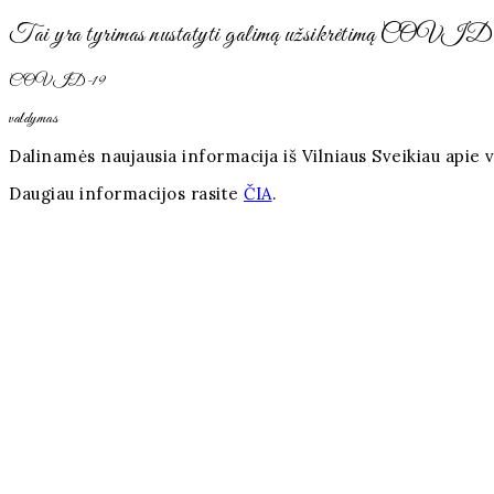
Tai yra tyrimas nustatyti galimą užsikrėtimą COVID-19 li
COVID-19
valdymas
Dalinamės naujausia informacija iš Vilniaus Sveikiau apie
Daugiau informacijos rasite
ČIA
.