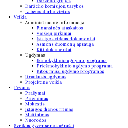
Darželio grupės
Darželio komisijos, tarybos
Laisvos darbo vietos
Veikla
Administracinė informacija
Finansinės ataskaitos
Viešieji pirkimai
Įstaigos vidaus dokumentai
Asmens duomenų apsauga
Kiti dokumentai
Ugdymas
Ikimokyklinio ugdymo programa
Priešmokyklinio ugdymo programa
Kitos mūsų ugdymo programos
Įtraukusis ugdymas
Projektinė veikla
Tėvams
Prašymai
Priėmimas
Mokestis
Įstaigos dienos ritmas
Maitinimas
Nuorodos
Sveikos gyvensenos užrašai