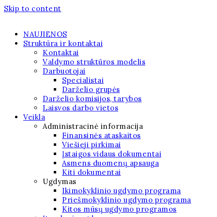
Skip to content
NAUJIENOS
Struktūra ir kontaktai
Kontaktai
Valdymo struktūros modelis
Darbuotojai
Specialistai
Darželio grupės
Darželio komisijos, tarybos
Laisvos darbo vietos
Veikla
Administracinė informacija
Finansinės ataskaitos
Viešieji pirkimai
Įstaigos vidaus dokumentai
Asmens duomenų apsauga
Kiti dokumentai
Ugdymas
Ikimokyklinio ugdymo programa
Priešmokyklinio ugdymo programa
Kitos mūsų ugdymo programos