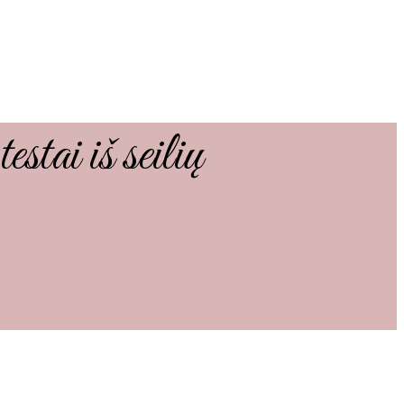
stai iš seilių