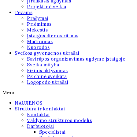
Įtraukusis ugdymas
Projektinė veikla
Tėvams
Prašymai
Priėmimas
Mokestis
Įstaigos dienos ritmas
Maitinimas
Nuorodos
Sveikos gyvensenos užrašai
Savirūpos organizavimas ugdymo įstaigoje
Sveika mityba
Fizinis aktyvumas
Psichinė sveikata
Logopedo užrašai
Menu
NAUJIENOS
Struktūra ir kontaktai
Kontaktai
Valdymo struktūros modelis
Darbuotojai
Specialistai