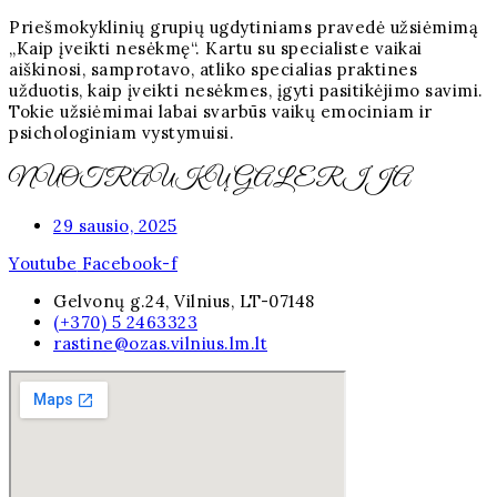
Priešmokyklinių grupių ugdytiniams pravedė užsiėmimą
„Kaip įveikti nesėkmę“. Kartu su specialiste vaikai
aiškinosi, samprotavo, atliko specialias praktines
užduotis, kaip įveikti nesėkmes, įgyti pasitikėjimo savimi.
Tokie užsiėmimai labai svarbūs vaikų emociniam ir
psichologiniam vystymuisi.
NUOTRAUKŲ GALERIJA
29 sausio, 2025
Youtube
Facebook-f
Gelvonų g.24, Vilnius, LT-07148
(+370) 5 2463323
rastine@ozas.vilnius.lm.lt