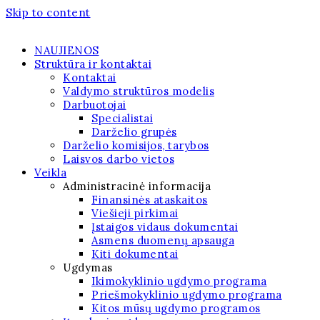
Skip to content
NAUJIENOS
Struktūra ir kontaktai
Kontaktai
Valdymo struktūros modelis
Darbuotojai
Specialistai
Darželio grupės
Darželio komisijos, tarybos
Laisvos darbo vietos
Veikla
Administracinė informacija
Finansinės ataskaitos
Viešieji pirkimai
Įstaigos vidaus dokumentai
Asmens duomenų apsauga
Kiti dokumentai
Ugdymas
Ikimokyklinio ugdymo programa
Priešmokyklinio ugdymo programa
Kitos mūsų ugdymo programos