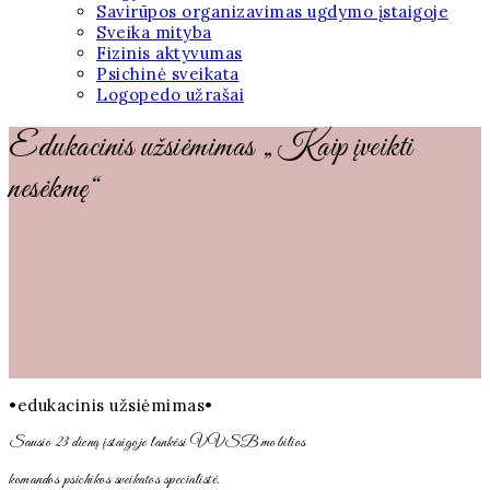
Savirūpos organizavimas ugdymo įstaigoje
Sveika mityba
Fizinis aktyvumas
Psichinė sveikata
Logopedo užrašai
Edukacinis užsiėmimas „Kaip įveikti
nesėkmę“
•edukacinis užsiėmimas•
Sausio 23 dieną įstaigoje lankėsi VVSB mobilios
komandos psichikos sveikatos specialistė.