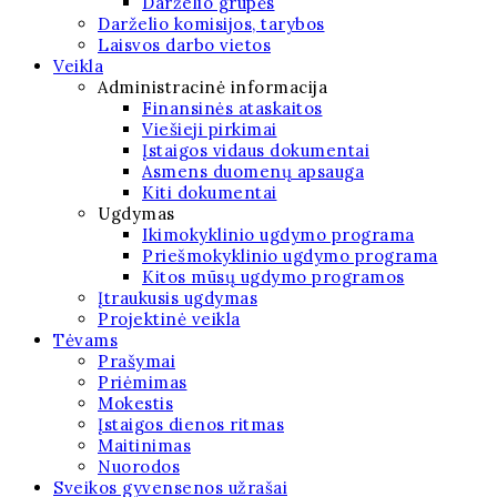
Darželio grupės
Darželio komisijos, tarybos
Laisvos darbo vietos
Veikla
Administracinė informacija
Finansinės ataskaitos
Viešieji pirkimai
Įstaigos vidaus dokumentai
Asmens duomenų apsauga
Kiti dokumentai
Ugdymas
Ikimokyklinio ugdymo programa
Priešmokyklinio ugdymo programa
Kitos mūsų ugdymo programos
Įtraukusis ugdymas
Projektinė veikla
Tėvams
Prašymai
Priėmimas
Mokestis
Įstaigos dienos ritmas
Maitinimas
Nuorodos
Sveikos gyvensenos užrašai