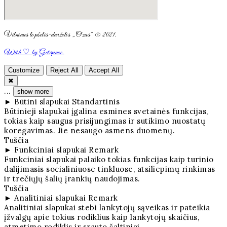
Vilniaus lopšelis-darželis „Ozas” © 2021.
With ♡ by Getspace.
Customize
Reject All
Accept All
✖
...
show more
►
Būtini slapukai
Standartinis
Būtinieji slapukai įgalina esmines svetainės funkcijas,
tokias kaip saugus prisijungimas ir sutikimo nuostatų
koregavimas. Jie nesaugo asmens duomenų.
Tuščia
►
Funkciniai slapukai
Remark
Funkciniai slapukai palaiko tokias funkcijas kaip turinio
dalijimasis socialiniuose tinkluose, atsiliepimų rinkimas
ir trečiųjų šalių įrankių naudojimas.
Tuščia
►
Analitiniai slapukai
Remark
Analitiniai slapukai stebi lankytojų sąveikas ir pateikia
įžvalgų apie tokius rodiklius kaip lankytojų skaičius,
atmetimo rodiklis ir srauto šaltiniai.