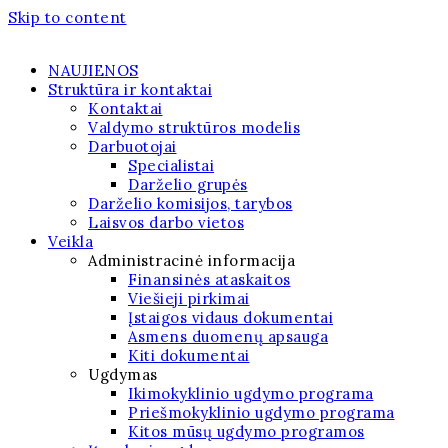
Skip to content
NAUJIENOS
Struktūra ir kontaktai
Kontaktai
Valdymo struktūros modelis
Darbuotojai
Specialistai
Darželio grupės
Darželio komisijos, tarybos
Laisvos darbo vietos
Veikla
Administracinė informacija
Finansinės ataskaitos
Viešieji pirkimai
Įstaigos vidaus dokumentai
Asmens duomenų apsauga
Kiti dokumentai
Ugdymas
Ikimokyklinio ugdymo programa
Priešmokyklinio ugdymo programa
Kitos mūsų ugdymo programos