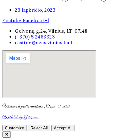
23 lapkričio, 2023
Youtube
Facebook-f
Gelvonų g.24, Vilnius, LT-07148
(+370) 5 2463323
rastine@ozas.vilnius.lm.lt
Vilniaus lopšelis-darželis „Ozas” © 2021.
With ♡ by Getspace.
Customize
Reject All
Accept All
✖