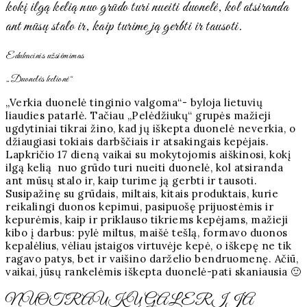
kokį ilgą kelią nuo grūdo turi nueiti duonelė, kol atsiranda
ant mūsų stalo ir, kaip turime ją gerbti ir tausoti.
Edukacinis užsiėmimas
„Duonelės kelionė“
„Verkia duonelė tinginio valgoma“- byloja lietuvių
liaudies patarlė. Tačiau „Pelėdžiukų“ grupės mažieji
ugdytiniai tikrai žino, kad jų iškepta duonelė neverkia, o
džiaugiasi tokiais darbščiais ir atsakingais kepėjais.
Lapkričio 17 dieną vaikai su mokytojomis aiškinosi, kokį
ilgą kelią nuo grūdo turi nueiti duonelė, kol atsiranda
ant mūsų stalo ir, kaip turime ją gerbti ir tausoti.
Susipažinę su grūdais, miltais, kitais produktais, kurie
reikalingi duonos kepimui, pasipuošę prijuostėmis ir
kepurėmis, kaip ir priklauso tikriems kepėjams, mažieji
kibo į darbus: pylė miltus, maišė tešlą, formavo duonos
kepalėlius, vėliau įstaigos virtuvėje kepė, o iškepę ne tik
ragavo patys, bet ir vaišino darželio bendruomenę. Ačiū,
vaikai, jūsų rankelėmis iškepta duonelė-pati skaniausia 🙂
NUOTRAUKŲ GALERIJA