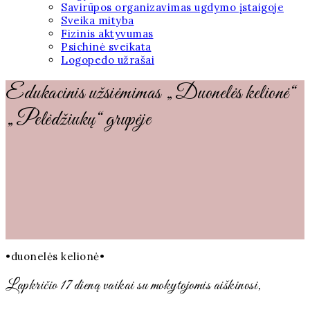
Savirūpos organizavimas ugdymo įstaigoje
Sveika mityba
Fizinis aktyvumas
Psichinė sveikata
Logopedo užrašai
Edukacinis užsiėmimas „Duonelės kelionė“
„Pelėdžiukų“ grupėje
•duonelės kelionė•
Lapkričio 17 dieną vaikai su mokytojomis aiškinosi,