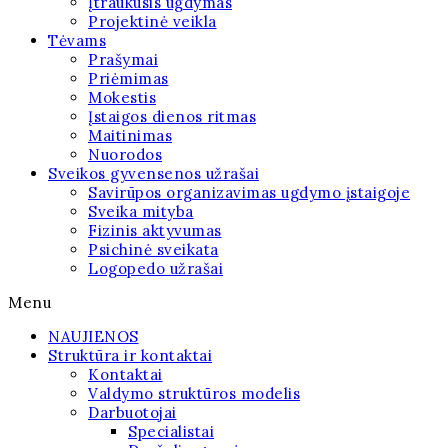
Įtraukusis ugdymas
Projektinė veikla
Tėvams
Prašymai
Priėmimas
Mokestis
Įstaigos dienos ritmas
Maitinimas
Nuorodos
Sveikos gyvensenos užrašai
Savirūpos organizavimas ugdymo įstaigoje
Sveika mityba
Fizinis aktyvumas
Psichinė sveikata
Logopedo užrašai
Menu
NAUJIENOS
Struktūra ir kontaktai
Kontaktai
Valdymo struktūros modelis
Darbuotojai
Specialistai