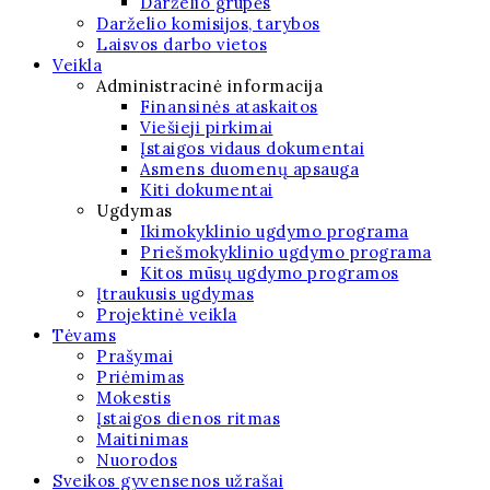
Darželio grupės
Darželio komisijos, tarybos
Laisvos darbo vietos
Veikla
Administracinė informacija
Finansinės ataskaitos
Viešieji pirkimai
Įstaigos vidaus dokumentai
Asmens duomenų apsauga
Kiti dokumentai
Ugdymas
Ikimokyklinio ugdymo programa
Priešmokyklinio ugdymo programa
Kitos mūsų ugdymo programos
Įtraukusis ugdymas
Projektinė veikla
Tėvams
Prašymai
Priėmimas
Mokestis
Įstaigos dienos ritmas
Maitinimas
Nuorodos
Sveikos gyvensenos užrašai