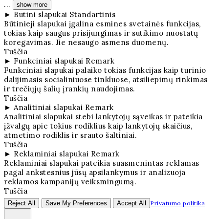
...
show more
►
Būtini slapukai
Standartinis
Būtinieji slapukai įgalina esmines svetainės funkcijas,
tokias kaip saugus prisijungimas ir sutikimo nuostatų
koregavimas. Jie nesaugo asmens duomenų.
Tuščia
►
Funkciniai slapukai
Remark
Funkciniai slapukai palaiko tokias funkcijas kaip turinio
dalijimasis socialiniuose tinkluose, atsiliepimų rinkimas
ir trečiųjų šalių įrankių naudojimas.
Tuščia
►
Analitiniai slapukai
Remark
Analitiniai slapukai stebi lankytojų sąveikas ir pateikia
įžvalgų apie tokius rodiklius kaip lankytojų skaičius,
atmetimo rodiklis ir srauto šaltiniai.
Tuščia
►
Reklaminiai slapukai
Remark
Reklaminiai slapukai pateikia suasmenintas reklamas
pagal ankstesnius jūsų apsilankymus ir analizuoja
reklamos kampanijų veiksmingumą.
Tuščia
Reject All
Save My Preferences
Accept All
Privatumo politika