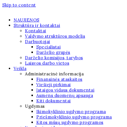
Skip to content
NAUJIENOS
Struktūra ir kontaktai
Kontaktai
Valdymo struktūros modelis
Darbuotojai
Specialistai
Darželio grupės
Darželio komisijos, tarybos
Laisvos darbo vietos
Veikla
Administracinė informacija
Finansinės ataskaitos
Viešieji pirkimai
Įstaigos vidaus dokumentai
Asmens duomenų apsauga
Kiti dokumentai
Ugdymas
Ikimokyklinio ugdymo programa
Priešmokyklinio ugdymo programa
Kitos mūsų ugdymo programos