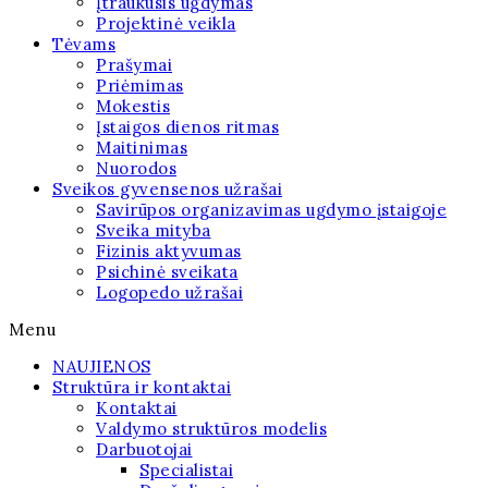
Įtraukusis ugdymas
Projektinė veikla
Tėvams
Prašymai
Priėmimas
Mokestis
Įstaigos dienos ritmas
Maitinimas
Nuorodos
Sveikos gyvensenos užrašai
Savirūpos organizavimas ugdymo įstaigoje
Sveika mityba
Fizinis aktyvumas
Psichinė sveikata
Logopedo užrašai
Menu
NAUJIENOS
Struktūra ir kontaktai
Kontaktai
Valdymo struktūros modelis
Darbuotojai
Specialistai