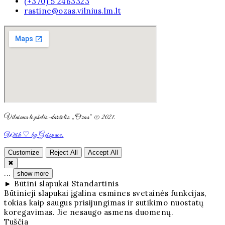
(+370) 5 2463323
rastine@ozas.vilnius.lm.lt
Vilniaus lopšelis-darželis „Ozas” © 2021.
With ♡ by Getspace.
Customize
Reject All
Accept All
✖
...
show more
►
Būtini slapukai
Standartinis
Būtinieji slapukai įgalina esmines svetainės funkcijas,
tokias kaip saugus prisijungimas ir sutikimo nuostatų
koregavimas. Jie nesaugo asmens duomenų.
Tuščia