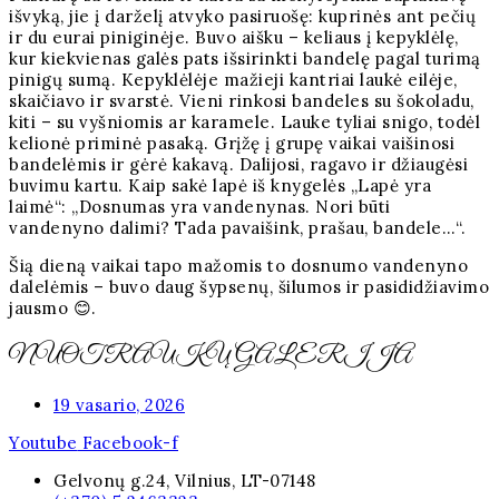
išvyką, jie į darželį atvyko pasiruošę: kuprinės ant pečių
ir du eurai piniginėje. Buvo aišku – keliaus į kepyklėlę,
kur kiekvienas galės pats išsirinkti bandelę pagal turimą
pinigų sumą. Kepyklėlėje mažieji kantriai laukė eilėje,
skaičiavo ir svarstė. Vieni rinkosi bandeles su šokoladu,
kiti – su vyšniomis ar karamele. Lauke tyliai snigo, todėl
kelionė priminė pasaką. Grįžę į grupę vaikai vaišinosi
bandelėmis ir gėrė kakavą. Dalijosi, ragavo ir džiaugėsi
buvimu kartu. Kaip sakė lapė iš knygelės „Lapė yra
laimė“: „Dosnumas yra vandenynas. Nori būti
vandenyno dalimi? Tada pavaišink, prašau, bandele…“.
Šią dieną vaikai tapo mažomis to dosnumo vandenyno
dalelėmis – buvo daug šypsenų, šilumos ir pasididžiavimo
jausmo 😊.
NUOTRAUKŲ GALERIJA
19 vasario, 2026
Youtube
Facebook-f
Gelvonų g.24, Vilnius, LT-07148