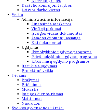
Darželio grupės
Darželio komisijos, tarybos
Laisvos darbo vietos
Veikla
Administracinė informacija
Finansinės ataskaitos
Viešieji pirkimai
Įstaigos vidaus dokumentai
Asmens duomenų apsauga
Kiti dokumentai
Ugdymas
Ikimokyklinio ugdymo programa
Priešmokyklinio ugdymo programa
Kitos mūsų ugdymo programos
Įtraukusis ugdymas
Projektinė veikla
Tėvams
Prašymai
Priėmimas
Mokestis
Įstaigos dienos ritmas
Maitinimas
Nuorodos
Sveikos gyvensenos užrašai