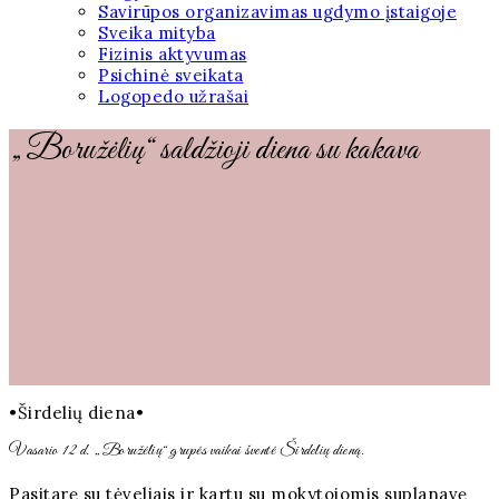
Savirūpos organizavimas ugdymo įstaigoje
Sveika mityba
Fizinis aktyvumas
Psichinė sveikata
Logopedo užrašai
„Boružėlių“ saldžioji diena su kakava
•Širdelių diena•
Vasario 12 d. „Boružėlių“ grupės vaikai šventė Širdelių dieną.
Pasitarę su tėveliais ir kartu su mokytojomis suplanavę