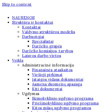
Skip to content
NAUJIENOS
Struktūra ir kontaktai
Kontaktai
Valdymo struktūros modelis
Darbuotojai
Specialistai
Darželio grupės
Darželio komisijos, tarybos
Laisvos darbo vietos
Veikla
Administracinė informacija
Finansinės ataskaitos
Viešieji pirkimai
Įstaigos vidaus dokumentai
Asmens duomenų apsauga
Kiti dokumentai
Ugdymas
Ikimokyklinio ugdymo programa
Priešmokyklinio ugdymo programa
Kitos mūsų ugdymo programos