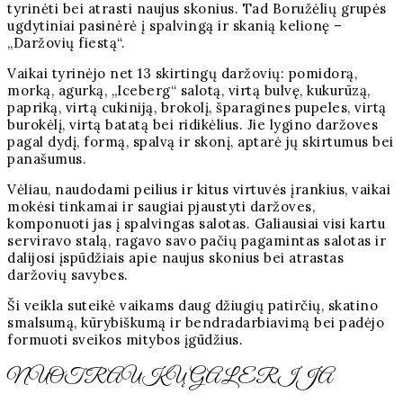
tyrinėti bei atrasti naujus skonius. Tad Boružėlių grupės
ugdytiniai pasinėrė į spalvingą ir skanią kelionę –
„Daržovių fiestą“.
Vaikai tyrinėjo net 13 skirtingų daržovių: pomidorą,
morką, agurką, „Iceberg“ salotą, virtą bulvę, kukurūzą,
papriką, virtą cukiniją, brokolį, šparagines pupeles, virtą
burokėlį, virtą batatą bei ridikėlius. Jie lygino daržoves
pagal dydį, formą, spalvą ir skonį, aptarė jų skirtumus bei
panašumus.
Vėliau, naudodami peilius ir kitus virtuvės įrankius, vaikai
mokėsi tinkamai ir saugiai pjaustyti daržoves,
komponuoti jas į spalvingas salotas. Galiausiai visi kartu
serviravo stalą, ragavo savo pačių pagamintas salotas ir
dalijosi įspūdžiais apie naujus skonius bei atrastas
daržovių savybes.
Ši veikla suteikė vaikams daug džiugių patirčių, skatino
smalsumą, kūrybiškumą ir bendradarbiavimą bei padėjo
formuoti sveikos mitybos įgūdžius.
NUOTRAUKŲ GALERIJA