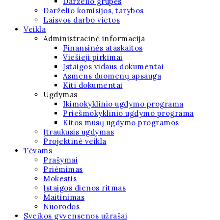
Darželio grupės
Darželio komisijos, tarybos
Laisvos darbo vietos
Veikla
Administracinė informacija
Finansinės ataskaitos
Viešieji pirkimai
Įstaigos vidaus dokumentai
Asmens duomenų apsauga
Kiti dokumentai
Ugdymas
Ikimokyklinio ugdymo programa
Priešmokyklinio ugdymo programa
Kitos mūsų ugdymo programos
Įtraukusis ugdymas
Projektinė veikla
Tėvams
Prašymai
Priėmimas
Mokestis
Įstaigos dienos ritmas
Maitinimas
Nuorodos
Sveikos gyvensenos užrašai