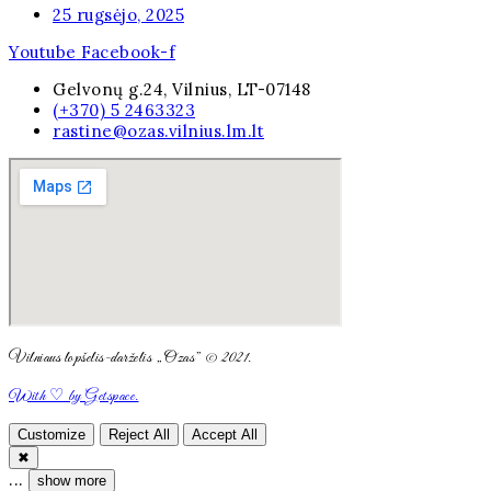
25 rugsėjo, 2025
Youtube
Facebook-f
Gelvonų g.24, Vilnius, LT-07148
(+370) 5 2463323
rastine@ozas.vilnius.lm.lt
Vilniaus lopšelis-darželis „Ozas” © 2021.
With ♡ by Getspace.
Customize
Reject All
Accept All
✖
...
show more