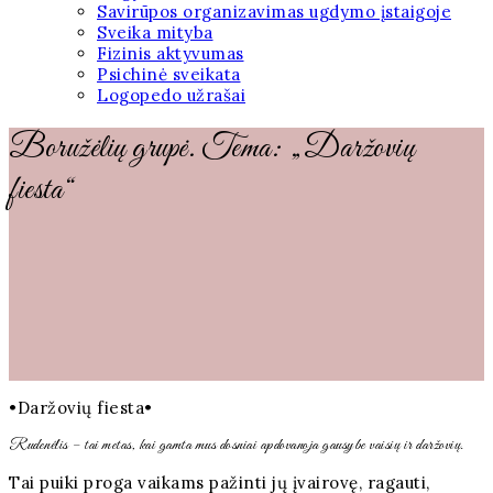
Savirūpos organizavimas ugdymo įstaigoje
Sveika mityba
Fizinis aktyvumas
Psichinė sveikata
Logopedo užrašai
Boružėlių grupė. Tema: „Daržovių
fiesta“
•Daržovių fiesta•
Rudenėlis – tai metas, kai gamta mus dosniai apdovanoja gausybe vaisių ir daržovių.
Tai puiki proga vaikams pažinti jų įvairovę, ragauti,