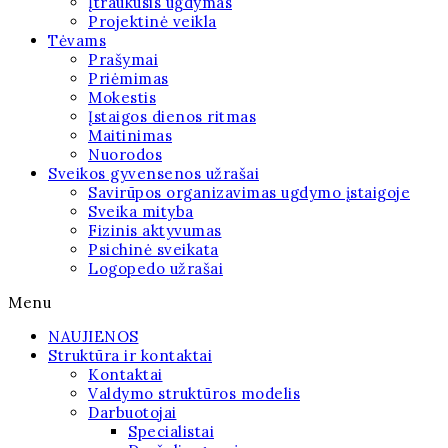
Įtraukusis ugdymas
Projektinė veikla
Tėvams
Prašymai
Priėmimas
Mokestis
Įstaigos dienos ritmas
Maitinimas
Nuorodos
Sveikos gyvensenos užrašai
Savirūpos organizavimas ugdymo įstaigoje
Sveika mityba
Fizinis aktyvumas
Psichinė sveikata
Logopedo užrašai
Menu
NAUJIENOS
Struktūra ir kontaktai
Kontaktai
Valdymo struktūros modelis
Darbuotojai
Specialistai