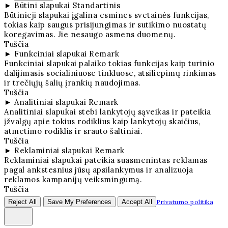
►
Būtini slapukai
Standartinis
Būtinieji slapukai įgalina esmines svetainės funkcijas,
tokias kaip saugus prisijungimas ir sutikimo nuostatų
koregavimas. Jie nesaugo asmens duomenų.
Tuščia
►
Funkciniai slapukai
Remark
Funkciniai slapukai palaiko tokias funkcijas kaip turinio
dalijimasis socialiniuose tinkluose, atsiliepimų rinkimas
ir trečiųjų šalių įrankių naudojimas.
Tuščia
►
Analitiniai slapukai
Remark
Analitiniai slapukai stebi lankytojų sąveikas ir pateikia
įžvalgų apie tokius rodiklius kaip lankytojų skaičius,
atmetimo rodiklis ir srauto šaltiniai.
Tuščia
►
Reklaminiai slapukai
Remark
Reklaminiai slapukai pateikia suasmenintas reklamas
pagal ankstesnius jūsų apsilankymus ir analizuoja
reklamos kampanijų veiksmingumą.
Tuščia
Reject All
Save My Preferences
Accept All
Privatumo politika