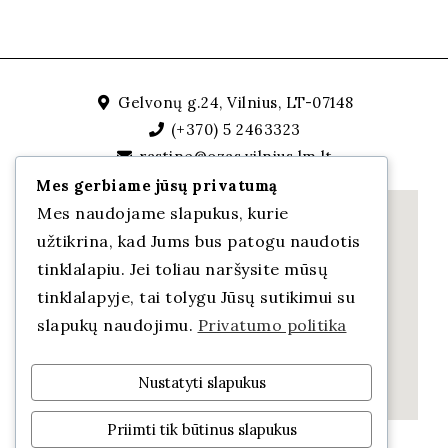
Gelvonų g.24, Vilnius, LT-07148
(+370) 5 2463323
rastine@ozas.vilnius.lm.lt
Mes gerbiame jūsų privatumą
Mes naudojame slapukus, kurie
užtikrina, kad Jums bus patogu naudotis
tinklalapiu. Jei toliau naršysite mūsų
tinklalapyje, tai tolygu Jūsų sutikimui su
slapukų naudojimu.
Privatumo politika
Nustatyti slapukus
Priimti tik būtinus slapukus