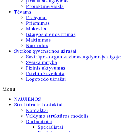
Įtraukusis ugdymas
Projektinė veikla
Tėvams
Prašymai
Priėmimas
Mokestis
Įstaigos dienos ritmas
Maitinimas
Nuorodos
Sveikos gyvensenos užrašai
Savirūpos organizavimas ugdymo įstaigoje
Sveika mityba
Fizinis aktyvumas
Psichinė sveikata
Logopedo užrašai
Menu
NAUJIENOS
Struktūra ir kontaktai
Kontaktai
Valdymo struktūros modelis
Darbuotojai
Specialistai