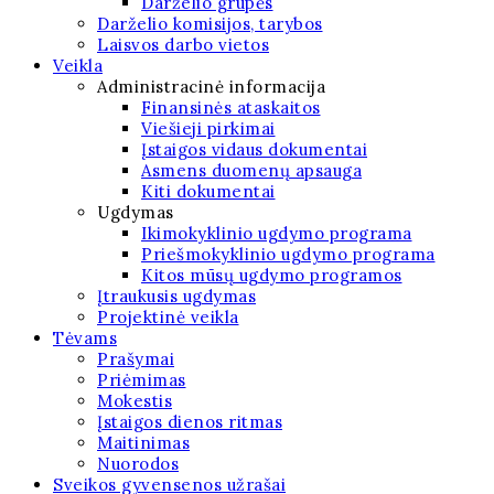
Darželio grupės
Darželio komisijos, tarybos
Laisvos darbo vietos
Veikla
Administracinė informacija
Finansinės ataskaitos
Viešieji pirkimai
Įstaigos vidaus dokumentai
Asmens duomenų apsauga
Kiti dokumentai
Ugdymas
Ikimokyklinio ugdymo programa
Priešmokyklinio ugdymo programa
Kitos mūsų ugdymo programos
Įtraukusis ugdymas
Projektinė veikla
Tėvams
Prašymai
Priėmimas
Mokestis
Įstaigos dienos ritmas
Maitinimas
Nuorodos
Sveikos gyvensenos užrašai