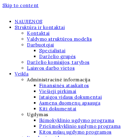
Skip to content
NAUJIENOS
Struktūra ir kontaktai
Kontaktai
Valdymo struktūros modelis
Darbuotojai
Specialistai
Darželio grupės
Darželio komisijos, tarybos
Laisvos darbo vietos
Veikla
Administracinė informacija
Finansinės ataskaitos
Viešieji pirkimai
Įstaigos vidaus dokumentai
Asmens duomenų apsauga
Kiti dokumentai
Ugdymas
Ikimokyklinio ugdymo programa
Priešmokyklinio ugdymo programa
Kitos mūsų ugdymo programos