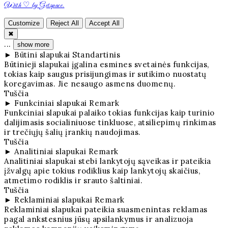
With ♡ by Getspace.
Customize
Reject All
Accept All
✖
...
show more
►
Būtini slapukai
Standartinis
Būtinieji slapukai įgalina esmines svetainės funkcijas,
tokias kaip saugus prisijungimas ir sutikimo nuostatų
koregavimas. Jie nesaugo asmens duomenų.
Tuščia
►
Funkciniai slapukai
Remark
Funkciniai slapukai palaiko tokias funkcijas kaip turinio
dalijimasis socialiniuose tinkluose, atsiliepimų rinkimas
ir trečiųjų šalių įrankių naudojimas.
Tuščia
►
Analitiniai slapukai
Remark
Analitiniai slapukai stebi lankytojų sąveikas ir pateikia
įžvalgų apie tokius rodiklius kaip lankytojų skaičius,
atmetimo rodiklis ir srauto šaltiniai.
Tuščia
►
Reklaminiai slapukai
Remark
Reklaminiai slapukai pateikia suasmenintas reklamas
pagal ankstesnius jūsų apsilankymus ir analizuoja