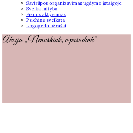
Savirūpos organizavimas ugdymo įstaigoje
Sveika mityba
Fizinis aktyvumas
Psichinė sveikata
Logopedo užrašai
Akcija „Nenuskink, o pasodink”