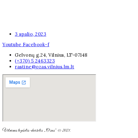
3 spalio, 2023
Youtube
Facebook-f
Gelvonų g.24, Vilnius, LT-07148
(+370) 5 2463323
rastine@ozas.vilnius.lm.lt
Vilniaus lopšelis-darželis „Ozas” © 2021.