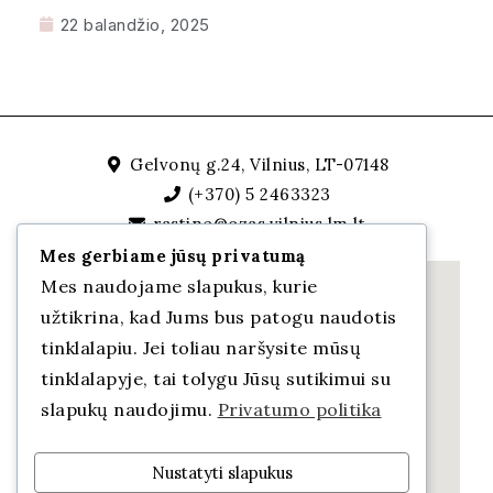
22 balandžio, 2025
Gelvonų g.24, Vilnius, LT-07148
(+370) 5 2463323
rastine@ozas.vilnius.lm.lt
Mes gerbiame jūsų privatumą
Mes naudojame slapukus, kurie
užtikrina, kad Jums bus patogu naudotis
tinklalapiu. Jei toliau naršysite mūsų
tinklalapyje, tai tolygu Jūsų sutikimui su
slapukų naudojimu.
Privatumo politika
Nustatyti slapukus