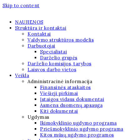
Skip to content
NAUJIENOS
Struktūra ir kontaktai
Kontaktai
Valdymo struktūros modelis
Darbuotojai
Specialistai
Darželio grupės
Darželio komisijos, tarybos
Laisvos darbo vietos
Veikla
Administracinė informacija
Finansinės ataskaitos
Viešieji pirkimai
Įstaigos vidaus dokumentai
Asmens duomenų apsauga
Kiti dokumentai
Ugdymas
Ikimokyklinio ugdymo programa
Priešmokyklinio ugdymo programa
Kitos mūsų ugdymo programos