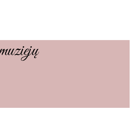
 muziejų