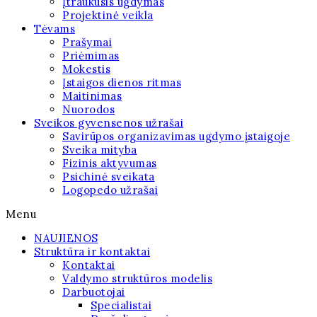
Įtraukusis ugdymas
Projektinė veikla
Tėvams
Prašymai
Priėmimas
Mokestis
Įstaigos dienos ritmas
Maitinimas
Nuorodos
Sveikos gyvensenos užrašai
Savirūpos organizavimas ugdymo įstaigoje
Sveika mityba
Fizinis aktyvumas
Psichinė sveikata
Logopedo užrašai
Menu
NAUJIENOS
Struktūra ir kontaktai
Kontaktai
Valdymo struktūros modelis
Darbuotojai
Specialistai