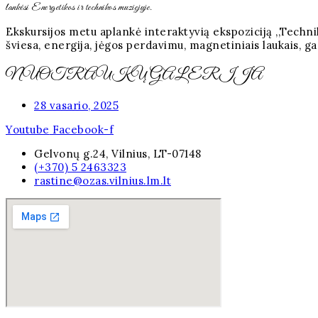
lankėsi Energetikos ir technikos muziejuje.
Ekskursijos metu aplankė interaktyvią ekspoziciją ,,Technik
šviesa, energija, jėgos perdavimu, magnetiniais laukais, gar
NUOTRAUKŲ GALERIJA
28 vasario, 2025
Youtube
Facebook-f
Gelvonų g.24, Vilnius, LT-07148
(+370) 5 2463323
rastine@ozas.vilnius.lm.lt