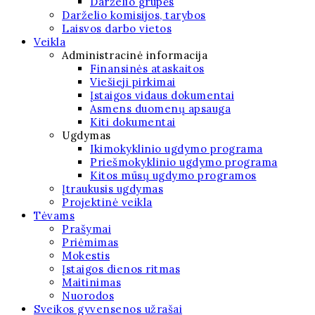
Darželio grupės
Darželio komisijos, tarybos
Laisvos darbo vietos
Veikla
Administracinė informacija
Finansinės ataskaitos
Viešieji pirkimai
Įstaigos vidaus dokumentai
Asmens duomenų apsauga
Kiti dokumentai
Ugdymas
Ikimokyklinio ugdymo programa
Priešmokyklinio ugdymo programa
Kitos mūsų ugdymo programos
Įtraukusis ugdymas
Projektinė veikla
Tėvams
Prašymai
Priėmimas
Mokestis
Įstaigos dienos ritmas
Maitinimas
Nuorodos
Sveikos gyvensenos užrašai