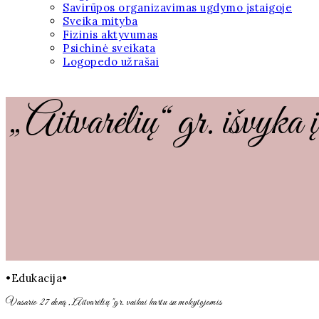
Savirūpos organizavimas ugdymo įstaigoje
Sveika mityba
Fizinis aktyvumas
Psichinė sveikata
Logopedo užrašai
„Aitvarėlių“ gr. išvyka į
•Edukacija•
Vasario 27 deną ,,Aitvarėlių "gr. vaikai kartu su mokytojomis