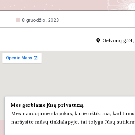
8 gruodžio, 2023
Gelvonų g.24, 
Mes gerbiame jūsų privatumą
Mes naudojame slapukus, kurie užtikrina, kad Jums b
naršysite mūsų tinklalapyje, tai tolygu Jūsų sutiki
Vilniaus lopšelis-darželis „Ozas” © 2021.