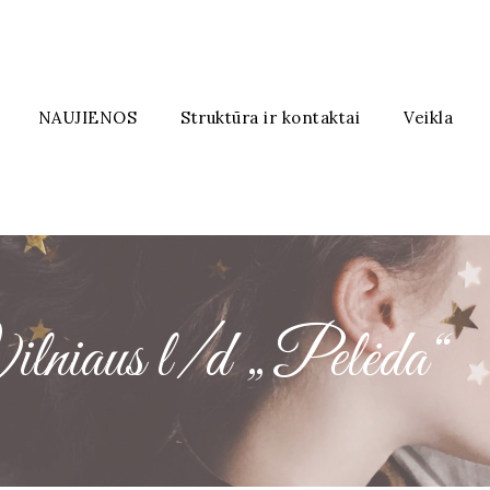
NAUJIENOS
Struktūra ir kontaktai
Veikla
ilniaus l/d „Pelėda“