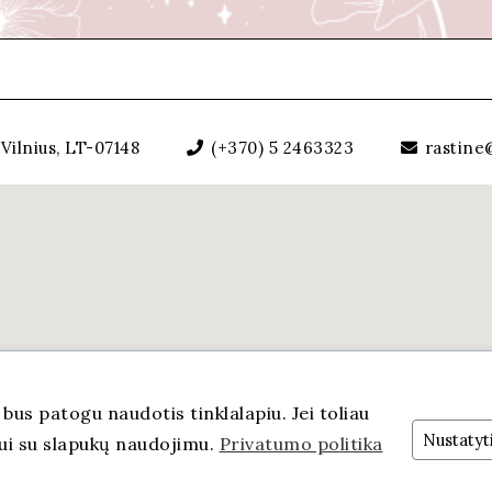
Vilnius, LT-07148
(+370) 5 2463323
rastine@
us patogu naudotis tinklalapiu. Jei toliau
Nustatyt
mui su slapukų naudojimu.
Privatumo politika