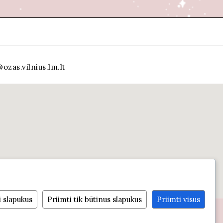
ozas.vilnius.lm.lt
i slapukus
Priimti tik būtinus slapukus
Priimti visus
With ♡ by Getspace.